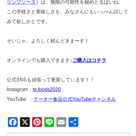
リンプソース
）は、無限の可能性を秘めとるばいね。
この手軽さと美味しさを、みなさんにもいっぺん試して
みて欲しかとです。
そいじゃ、よろしく頼んどきまーす！
オンラインでも購入できます♪
ご購入はコチラ
公式SNSも頑張って更新しています！！
Instagram：
to.foods2020
YouTube ：
テーオー食品公式YouTubeチャンネル
Facebook
X
Pinterest
Line
Email
共
有