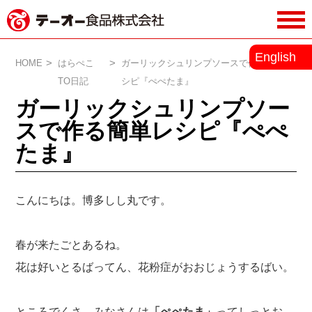
務用調味料・香辛料メーカーのテーオ
English
ー食品株式会社
HOME
はらぺこ
ガーリックシュリンプソースで作る簡単レ
TO日記
シピ『ぺぺたま』
ガーリックシュリンプソー
スで作る簡単レシピ『ぺぺ
たま』
こんにちは。博多しし丸です。
春が来たごとあるね。
花は好いとるばってん、花粉症がおおじょうするばい。
ところでくさ、みなさんは
「ぺぺたま」
ってしっとお