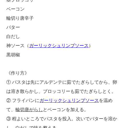
ベーコン
輪切り唐辛子
バター
白だし
神ソース（
ガーリックシュリンプソース
）
黒胡椒
《作り方》
① パスタは先にアルデンテに茹でたぎらしてから、卵
は溶き散らかし、ブロッコリーも茹でたぎらしとく。
② フライパンに
ガーリックシュリンプソース
を温め
て、
輪切唐がらし
とベーコンを加える。
③ 程よいところでパスタを投入。次いでバターを溶か
し、白だしで味を整える。