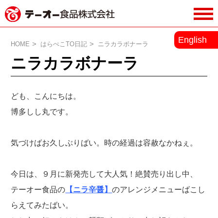
務用調味料・香辛料メーカーのテーオ
English
ー食品株式会社
HOME
はらぺこTO日記
ニラカラボナーラ
ニラカラボナーラ
ども、こんにちは。
博多しし丸です。
気づけばお久しぶりばい。時の経過は容赦なかねぇ。
今日は、９月に新発売して大人気！絶賛売り出し中、
テーオー食品の
【ニラ辛醤】
のアレンジメニューばこし
らえてみたばい。