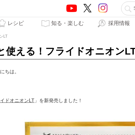
レシピ
知る・楽しむ
採用情報
テーオーブランド5つの
テーオー食品の歩み
はらぺこTO日記
生産工場
開発秘話
力
ンLT
と使える！フライドオニオンL
にちは。
イドオニオンLT
」を新発売しました！