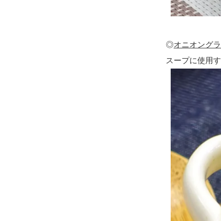
◎
オニオングラ
スープに使用す