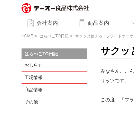
務用調味料・香辛料メーカーのテーオ
会社案内
商品案内
ー食品株式会社
トップメッセージ
企業理念
行動規範
会社概要
HOME
はらぺこTO日記
サクッと使える！フライドオニオ
サクッ
はらぺこTO日記
おしらせ
みなさん、こん
工場情報
リッツです。
商品情報
この度、「
フラ
その他