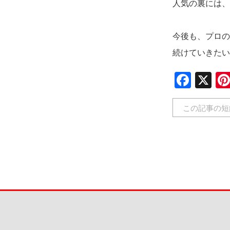
人気の裏には、
＿＿
今後も、プロの
続けていきたい
Face
X
この記事の短