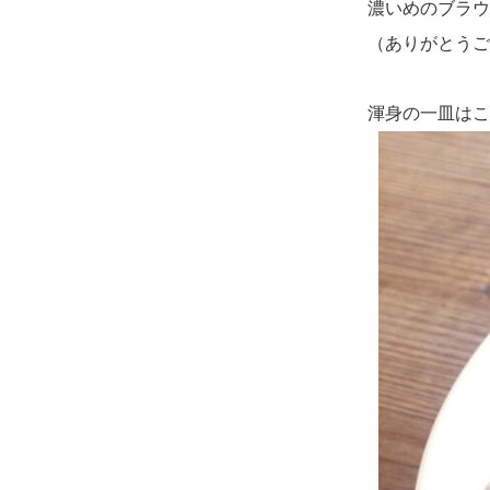
濃いめのブラウ
（ありがとうご
＿＿
渾身の一皿はこち