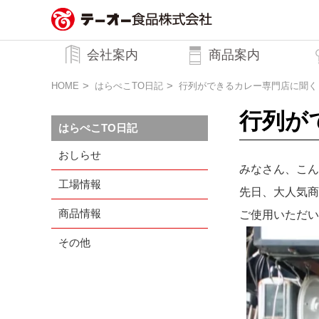
務用調味料・香辛料メーカーのテーオ
会社案内
商品案内
ー食品株式会社
トップメッセージ
企業理念
行動規範
会社概要
HOME
はらぺこTO日記
行列ができるカレー専門店に聞く
行列が
はらぺこTO日記
おしらせ
みなさん、こん
工場情報
先日、大人気商
商品情報
ご使用いただい
その他