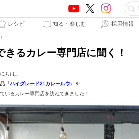
レシピ
知る・楽しむ
採用情報
テーオーブランド5つの
テーオー食品の歩み
はらぺこTO日記
生産工場
開発秘話
力
！
できるカレー専門店に聞く！
にちは。
品『
ハイグレード21カレールウ
』を
ているカレー専門店を訪ねてきました！