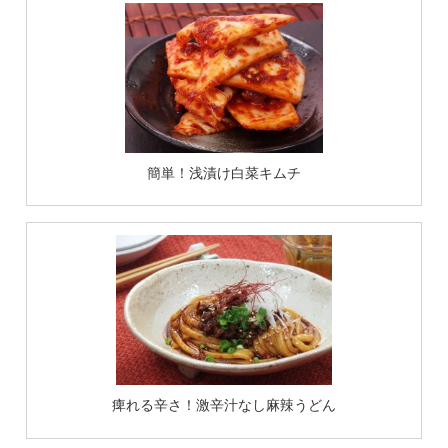
簡単！浅漬け白菜キムチ
痺れる辛さ！激辛汁なし麻辣うどん