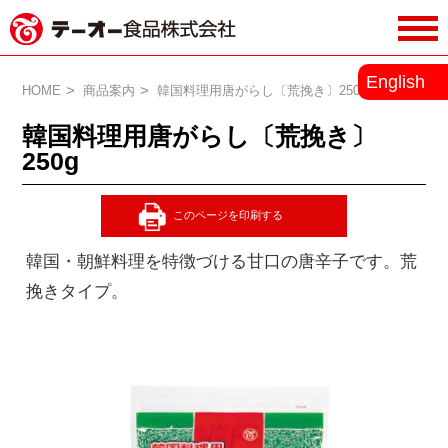
務用調味料・香辛料メーカーのテーオ
English
ー食品株式会社
HOME
商品案内
韓国料理用唐がらし〔荒挽き〕250g
韓国料理用唐がらし〔荒挽き〕
250g
韓国・朝鮮料理を特徴づける甘口の唐辛子です。荒
挽きタイプ。