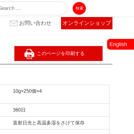
業
お問い合わせ
オンラインショップ
お問い合わせ(法人のお客
お問い合わせ(個人のお客
よくある質問
様)
様)
English
10g×250個×4
360日
直射日光と高温多湿をさけて保存