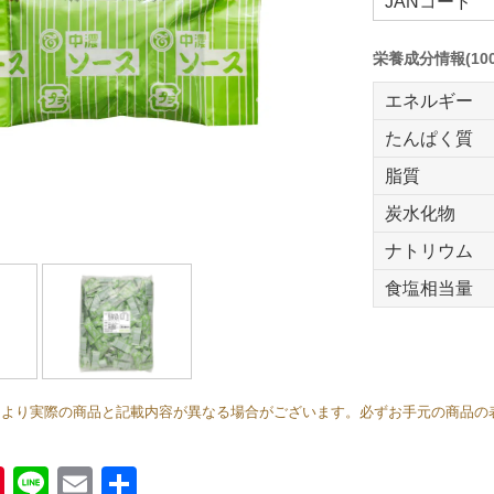
JANコード
栄養成分情報(10
エネルギー
たんぱく質
脂質
炭水化物
ナトリウム
食塩相当量
により実際の商品と記載内容が異なる場合がございます。必ずお手元の商品の
book
Pinterest
Line
Email
共