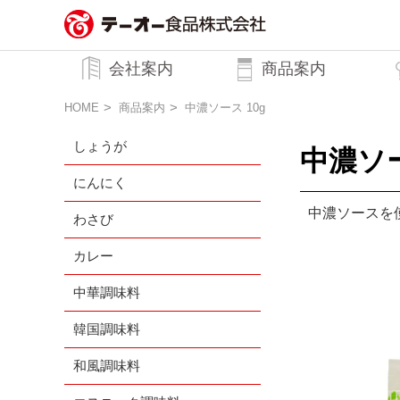
務用調味料・香辛料メーカーのテーオ
会社案内
商品案内
ー食品株式会社
トップメッセージ
企業理念
行動規範
会社概要
HOME
商品案内
中濃ソース 10g
しょうが
中濃ソー
にんにく
中濃ソースを
わさび
カレー
中華調味料
韓国調味料
和風調味料