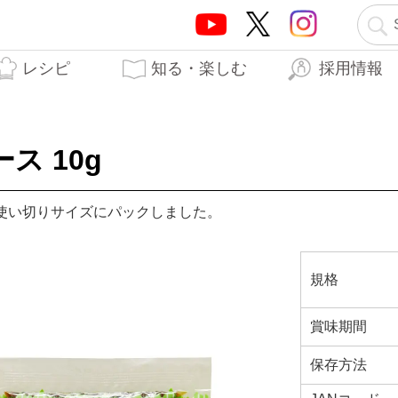
レシピ
知る・楽しむ
採用情報
テーオーブランド5つの
テーオー食品の歩み
はらぺこTO日記
生産工場
開発秘話
力
ス 10g
使い切りサイズにパックしました。
規格
賞味期間
保存方法