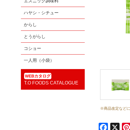
エスニック調味料
ハヤシ・シチュー
からし
とうがらし
コショー
一人用（小袋）
WEBカタログ
T.O FOODS CATALOGUE
※商品改定など
Face
X