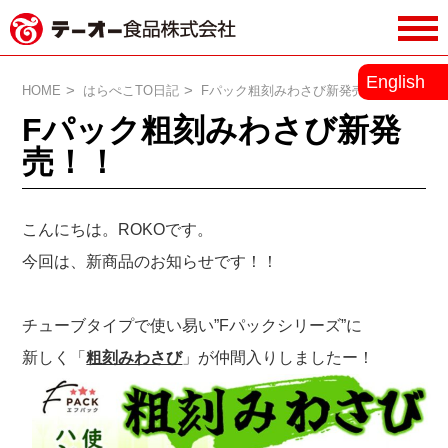
務用調味料・香辛料メーカーのテーオ
English
ー食品株式会社
HOME
はらぺこTO日記
Fパック粗刻みわさび新発売！！
Fパック粗刻みわさび新発
売！！
こんにちは。ROKOです。
今回は、新商品のお知らせです！！
チューブタイプで使い易い”Fパックシリーズ”に
新しく「
粗刻みわさび
」が仲間入りしましたー！