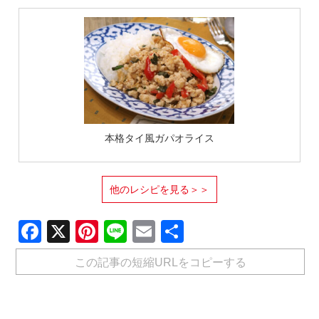
本格タイ風ガパオライス
他のレシピを見る＞＞
Facebook
X
Pinterest
Line
Email
共
有
この記事の短縮URLをコピーする