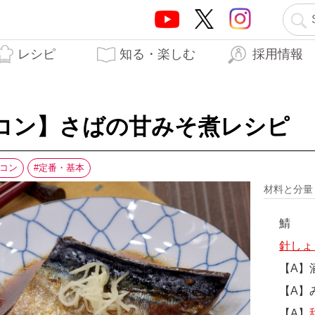
レシピ
知る・楽しむ
採用情報
テーオーブランド5つの
テーオー食品の歩み
はらぺこTO日記
生産工場
開発秘話
力
コン】さばの甘みそ煮レシピ
コン
定番・基本
材料と分
鯖
針しょ
【A】
【A】
【A】