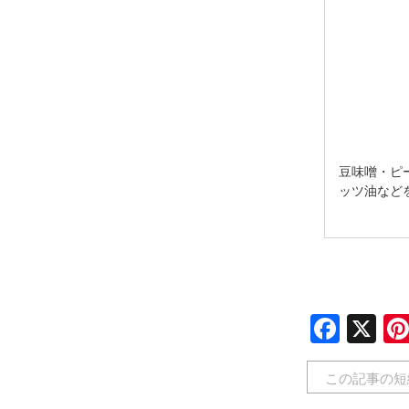
豆味噌・ピ
ッツ油など
Face
X
この記事の短