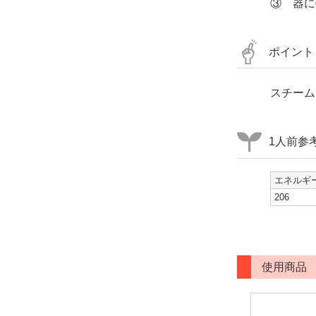
③ 器に
ポイント
スチーム
1人前参
エネルギー
206
使用商品