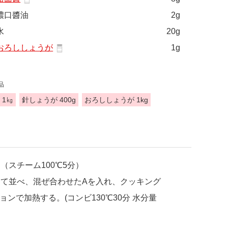
濃口醬油
2g
水
20g
おろししょうが
1g
品
 1㎏
針しょうが 400g
おろししょうが 1kg
スチーム100℃5分）
して並べ、混ぜ合わせたAを入れ、クッキング
で加熱する。(コンビ130℃30分 水分量