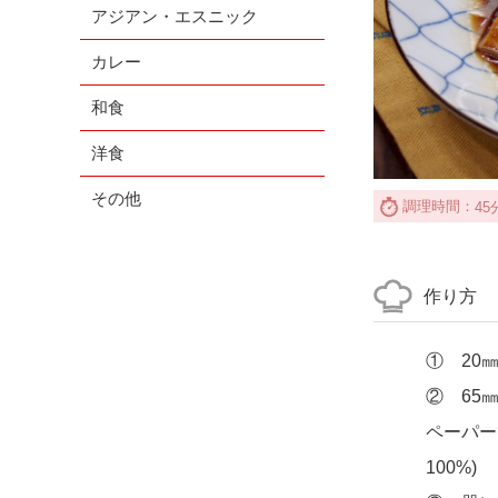
アジアン・エスニック
カレー
和食
洋食
その他
調理時間：
45
作り方
① 20
② 65
ペーパー
100%)