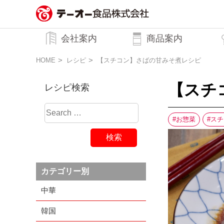
務用調味料・香辛料メーカーのテーオ
会社案内
商品案内
ー食品株式会社
トップメッセージ
企業理念
行動規範
会社概要
HOME
レシピ
【スチコン】さばの甘みそ煮レシピ
【スチ
レシピ検索
お惣菜
スチ
カテゴリー別
中華
韓国