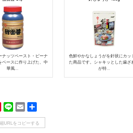
ーナッツペースト・ピーナ
色鮮やかなしょうがを針状にカッ
をベースに作り上げた、中
た商品です。シャキッとした歯ざ
華風...
が特...
book
Pinterest
Line
Email
共
有
縮URLをコピーする