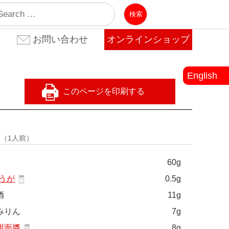
業
お問い合わせ
オンラインショップ
お問い合わせ(法人のお客
お問い合わせ(個人のお客
よくある質問
様)
様)
English
量
（1人前）
60g
うが
0.5g
酒
11g
みりん
7g
甜面醬
8g