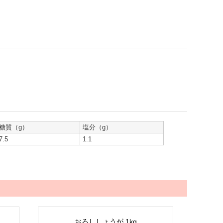
糖質（g）
塩分（g）
7.5
1.1
おろししょうが 1kg