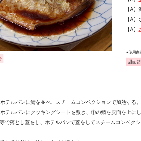
【A】
【A】
【A】
●使用商
分
甜面醤
㎜ホテルパンに鯖を並べ、スチームコンベクションで加熱する。（
㎜ホテルパンにクッキングシートを敷き、①の鯖を皮面を上に
等で落とし蓋をし、ホテルパンで蓋をしてスチームコンベクション