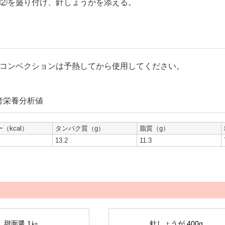
②を盛り付け、針しょうがを添える。
コンベクションは予熱してから使用してください。
考栄養分析値
（kcal）
タンパク質（g）
脂質（g）
13.2
11.3
甜面醤 1㎏
針しょうが 400g