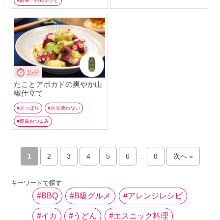
簡単・時短レシピ
15分
たことアボカドの爽やか山
椒仕立て
さっぱり
火を使わない
簡単おつまみ
1
2
3
4
5
6
8
次へ »
…
キーワードで探す
BBQ
B級グルメ
アレンジレシピ
イカ
うどん
エスニック料理