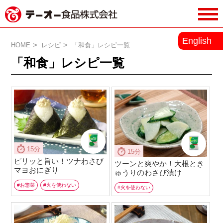
務用調味料・香辛料メーカーのテーオ
English
ー食品株式会社
HOME
レシピ
「和食」レシピ一覧
「和食」レシピ一覧
15分
15分
ピリッと旨い！ツナわさび
ツーンと爽やか！大根とき
マヨおにぎり
ゅうりのわさび漬け
お惣菜
火を使わない
火を使わない