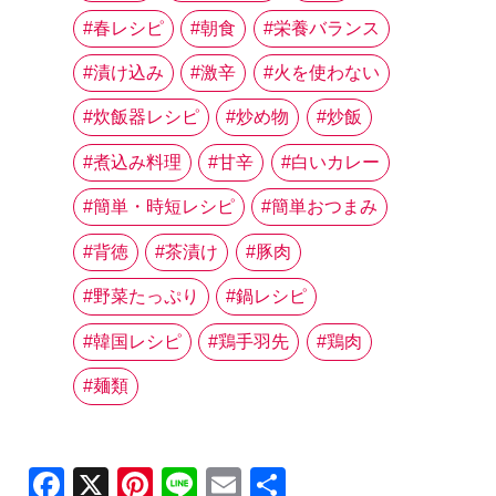
春レシピ
朝食
栄養バランス
漬け込み
激辛
火を使わない
炊飯器レシピ
炒め物
炒飯
煮込み料理
甘辛
白いカレー
簡単・時短レシピ
簡単おつまみ
背徳
茶漬け
豚肉
野菜たっぷり
鍋レシピ
韓国レシピ
鶏手羽先
鶏肉
麺類
Facebook
X
Pinterest
Line
Email
共