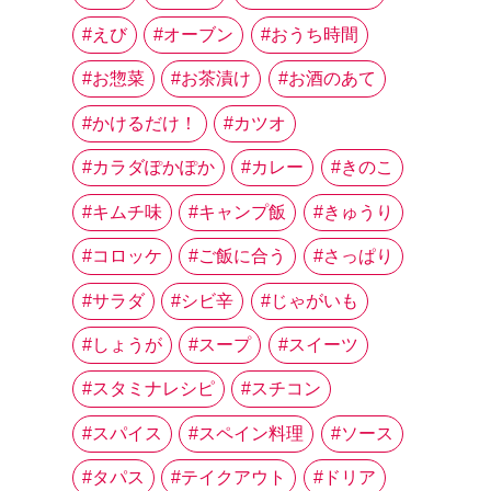
えび
オーブン
おうち時間
お惣菜
お茶漬け
お酒のあて
かけるだけ！
カツオ
カラダぽかぽか
カレー
きのこ
キムチ味
キャンプ飯
きゅうり
コロッケ
ご飯に合う
さっぱり
サラダ
シビ辛
じゃがいも
しょうが
スープ
スイーツ
スタミナレシピ
スチコン
スパイス
スペイン料理
ソース
タパス
テイクアウト
ドリア