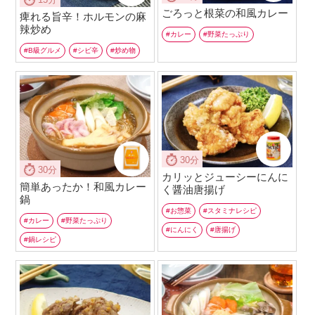
ごろっと根菜の和風カレー
痺れる旨辛！ホルモンの麻
辣炒め
カレー
野菜たっぷり
B級グルメ
シビ辛
炒め物
30分
30分
カリッとジューシーにんに
簡単あったか！和風カレー
く醤油唐揚げ
鍋
お惣菜
スタミナレシピ
カレー
野菜たっぷり
にんにく
唐揚げ
鍋レシピ