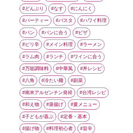
どんぶり
なす
にんにく
パーティー
パスタ
ハワイ料理
パン
パンに合う
ピザ
ピリ辛
メイン料理
ラーメン
ラム肉
ランチ
ワインに合う
万能調味料
中華風
丼レシピ
八角
冷たい麺
副菜
南米アルゼンチン発祥
台湾レシピ
和え物
唐揚げ
夏メニュー
子どもが喜ぶ
定番・基本
揚げ物
料理初心者
旨辛