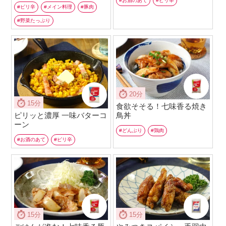
お酒のあて
ピリ辛
ピリ辛
メイン料理
豚肉
野菜たっぷり
20分
15分
食欲そそる！七味香る焼き
ピリッと濃厚 一味バターコ
鳥丼
ーン
どんぶり
鶏肉
お酒のあて
ピリ辛
15分
15分