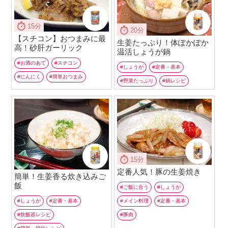
15分
20分
【スチコン】おつまみに最
生姜たっぷり！体ぽかぽか
高！砂肝ガーリック
温活しょうが鍋
お酒のあて
スチコン
しょうが
定番・基本
にんにく
簡単おつまみ
野菜たっぷり
鍋レシピ
15分
定番人気！豚の生姜焼き
簡単！生姜香る炊き込みご
飯
ご飯に合う
しょうが
メイン料理
定番・基本
しょうが
定番・基本
豚肉
炊飯器レシピ