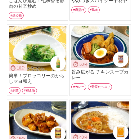
ごはんが進む！七味香る豚
やみつきスパイシー手羽中
肉の甘辛炒め
唐揚げ
鶏肉
炒め物
50分
10分
旨み広がる チキンスープカ
簡単！ブロッコリーのから
レー
しマヨ和え
カレー
野菜たっぷり
副菜
和え物
40分
15分