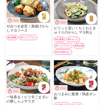
15分
10分
やみつき必至！唐揚げから
ピリッと旨い！ちくわとき
しマヨソース
ゅうりのからしマヨ和え
お惣菜
テイクアウト
お惣菜
きゅうり
テイクアウト
和え物
火を使わない
15分
15分
おつまみに最適！鶏皮ポン
一味香る！ピリ辛ごまダレ
酢
の豚しゃぶサラダ