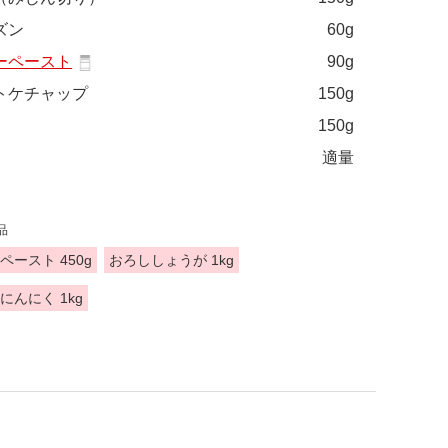
ズン
60g
ーペースト
90g
トケチャップ
150g
150g
適量
品
ペースト 450g
おろししょうが 1kg
にんにく 1kg