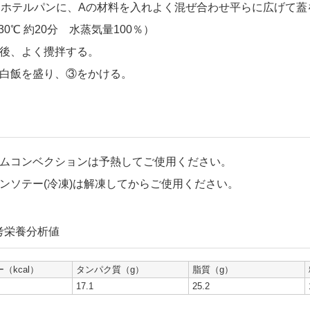
㎜ホテルパンに、Aの材料を入れよく混ぜ合わせ平らに広げて
30℃ 約20分 水蒸気量100％）
後、よく攪拌する。
白飯を盛り、③をかける。
ムコンベクションは予熱してご使用ください。
ンソテー(冷凍)は解凍してからご使用ください。
考栄養分析値
（kcal）
タンパク質（g）
脂質（g）
17.1
25.2