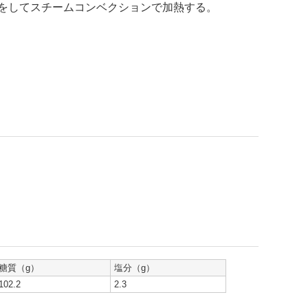
蓋をしてスチームコンベクションで加熱する。
糖質（g）
塩分（g）
102.2
2.3