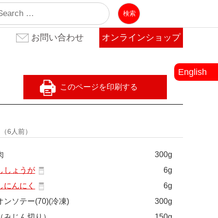
業
お問い合わせ
オンラインショップ
お問い合わせ(法人のお客
お問い合わせ(個人のお客
よくある質問
様)
様)
English
量
（6人前）
肉
300g
ししょうが
6g
しにんにく
6g
ンソテー(70)(冷凍)
300g
（みじん切り）
150g