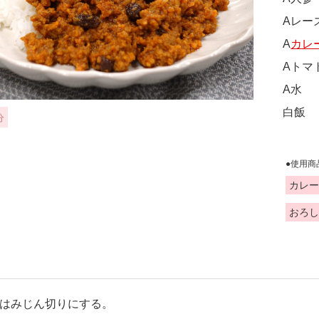
Aレー
A
カレ
Aトマ
A水
白飯
分
●使用商
カレー
おろし
はみじん切りにする。