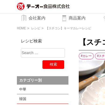
務用調味料・香辛料メーカーのテーオ
会社案内
商品案内
ー食品株式会社
トップメッセージ
企業理念
行動規範
会社概要
HOME
レシピ
【スチコン】キーマカレーレシピ
【スチ
レシピ検索
カレー
スチ
カテゴリー別
中華
韓国