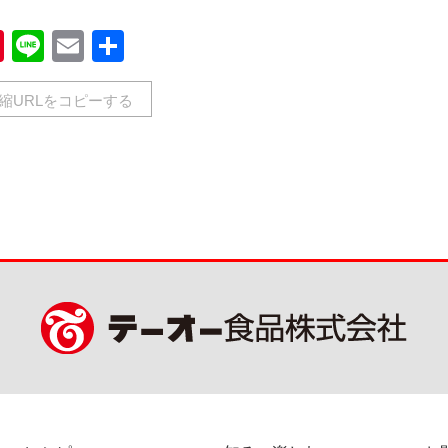
book
Pinterest
Line
Email
共
有
縮URLをコピーする