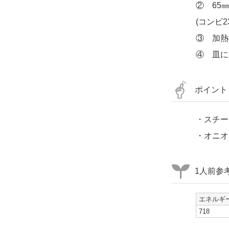
② 65
(コンビ2
③ 加熱
④ 皿に
ポイント
・スチー
・オニオ
1人前参
エネルギー
718