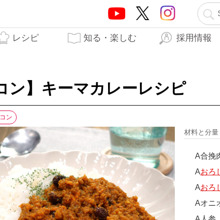
レシピ
知る・楽しむ
採用情報
テーオーブランド5つの
テーオー食品の歩み
はらぺこTO日記
生産工場
開発秘話
力
コン】キーマカレーレシピ
コン
材料と分
A合挽
A
おろ
A
おろ
Aオニオ
A人参