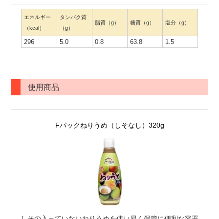
エネルギー
タンパク質
脂質（g）
糖質（g）
塩分（g）
（kcal）
（g）
296
5.0
0.8
63.8
1.5
使用商品
Fパックねりうめ（しそなし）320g
しその入っていないねりうめを使い易く保管に便利な容器