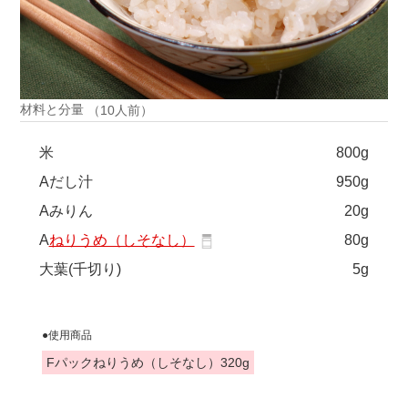
材料と分量
（10人前）
米
800g
Aだし汁
950g
Aみりん
20g
A
ねりうめ（しそなし）
80g
大葉(千切り)
5g
●使用商品
Fパックねりうめ（しそなし）320g