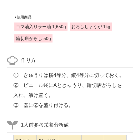
●使用商品
ゴマ油入りラー油 1,650g
おろししょうが 1kg
輪切唐がらし 50g
作り方
① きゅうりは横4等分、縦4等分に切っておく。
② ビニール袋にAときゅうり、輪切唐がらしを
入れ、漬け置く。
③ 器に②を盛り付ける。
1人前参考栄養分析値