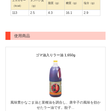
エネルギー
タンパク質
脂質（g）
糖質（g）
塩分（g）
（kcal）
（g）
113
2.5
4.3
16.1
2.9
使用商品
ゴマ油入りラー油 1,650g
風味豊かなごま油と菜種油を調合し、唐辛子の風味を効か
せたラー油です。餃子...