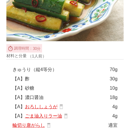
調理時間：
30分
材料と分量
（1人前）
きゅうり（縦4等分）
70g
【A】酢
30g
【A】砂糖
10g
【A】濃口醤油
18g
【A】
おろししょうが
4g
【A】
ごま油入りラー油
4g
輪切り唐がらし
適宜