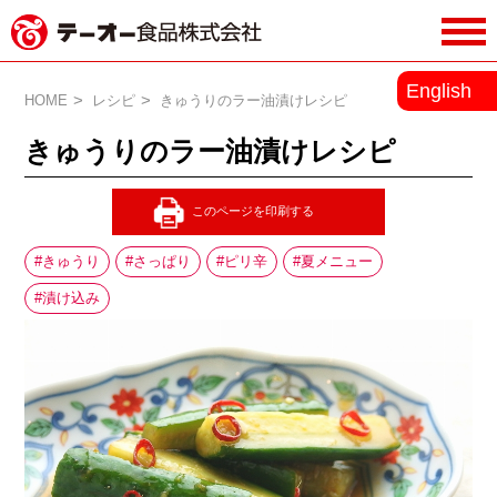
務用調味料・香辛料メーカーのテーオ
English
ー食品株式会社
HOME
レシピ
きゅうりのラー油漬けレシピ
きゅうりのラー油漬けレシピ
きゅうり
さっぱり
ピリ辛
夏メニュー
漬け込み