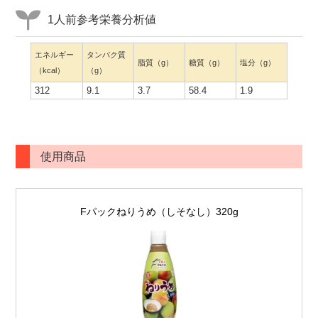
1人前参考栄養分析値
エネルギー
タンパク質
脂質（g）
糖質（g）
塩分（g）
（kcal）
（g）
312
9.1
3.7
58.4
1.9
使用商品
Fパックねりうめ（しそなし）320g