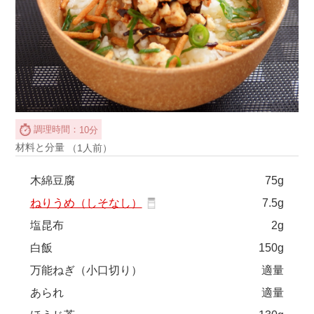
調理時間：
10分
材料と分量
（1人前）
木綿豆腐
75g
ねりうめ（しそなし）
7.5g
塩昆布
2g
白飯
150g
万能ねぎ（小口切り）
適量
あられ
適量