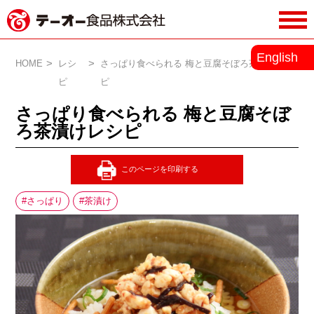
務用調味料・香辛料メーカーのテーオ
English
ー食品株式会社
HOME
レシ
さっぱり食べられる 梅と豆腐そぼろ茶漬けレシ
ピ
ピ
さっぱり食べられる 梅と豆腐そぼ
ろ茶漬けレシピ
さっぱり
茶漬け