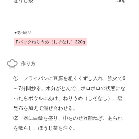
ほうじ茶
130g
●使用商品
Fパックねりうめ（しそなし）320g
作り方
① フライパンに豆腐を粗くくずし入れ、強火で6
～7分間炒る。水分がとんで、ポロポロの状態にな
ったらボウルにあけ、ねりうめ（しそなし）、塩
昆布を加えて混ぜ合わせる。
② 器に白飯を盛り、①をのせ万能ねぎ、あられ
を散らし、ほうじ茶を注ぐ。