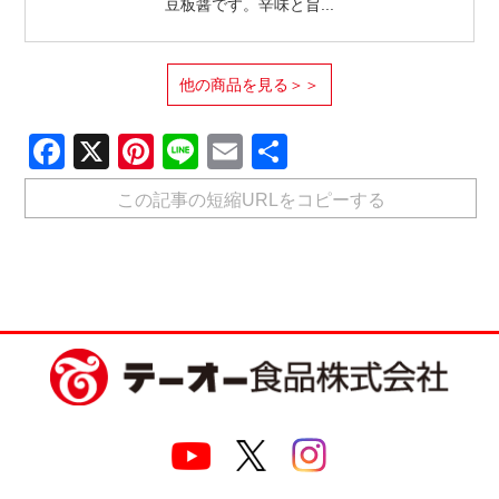
豆板醤です。辛味と旨...
他の商品を見る＞＞
Facebook
X
Pinterest
Line
Email
共
有
この記事の短縮URLをコピーする