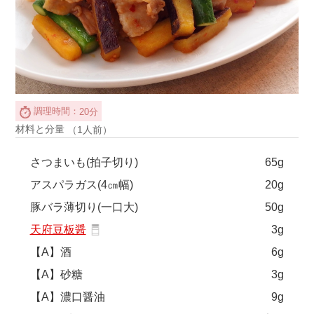
調理時間：
20分
材料と分量
（1人前）
さつまいも(拍子切り)
65g
アスパラガス(4㎝幅)
20g
豚バラ薄切り(一口大)
50g
天府豆板醤
3g
【A】酒
6g
【A】砂糖
3g
【A】濃口醤油
9g