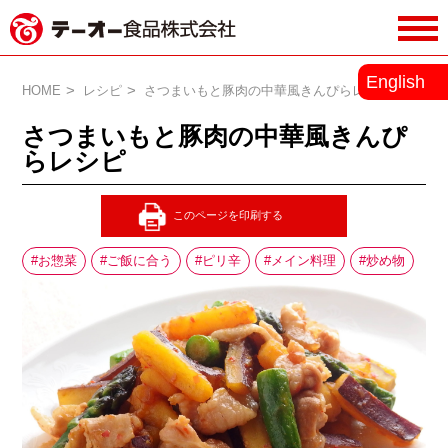
務用調味料・香辛料メーカーのテーオ
English
ー食品株式会社
HOME
レシピ
さつまいもと豚肉の中華風きんぴらレシピ
さつまいもと豚肉の中華風きんぴ
らレシピ
お惣菜
ご飯に合う
ピリ辛
メイン料理
炒め物