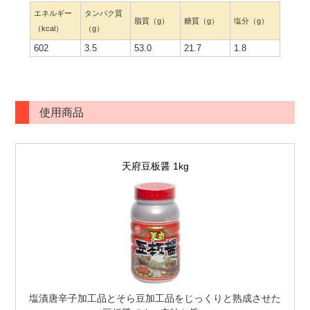
エネルギー
タンパク質
脂質（g）
糖質（g）
塩分（g）
（kcal）
（g）
602
3.5
53.0
21.7
1.8
使用商品
天府豆板醤 1kg
塩漬唐辛子加工品とそら豆加工品をじっくりと熟成させた