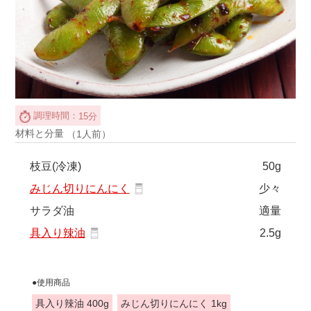
調理時間：
15分
材料と分量
（1人前）
枝豆(冷凍)
50g
みじん切りにんにく
少々
サラダ油
適量
具入り辣油
2.5g
●使用商品
具入り辣油 400g
みじん切りにんにく 1kg