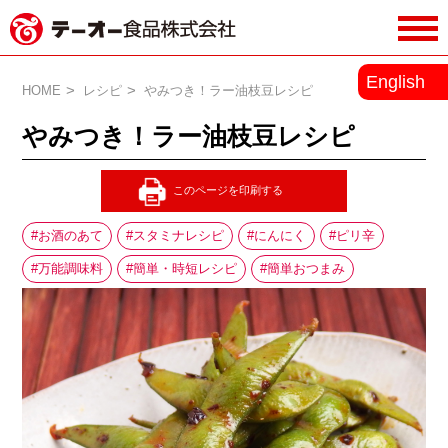
務用調味料・香辛料メーカーのテーオ
English
ー食品株式会社
HOME
レシピ
やみつき！ラー油枝豆レシピ
やみつき！ラー油枝豆レシピ
お酒のあて
スタミナレシピ
にんにく
ピリ辛
万能調味料
簡単・時短レシピ
簡単おつまみ