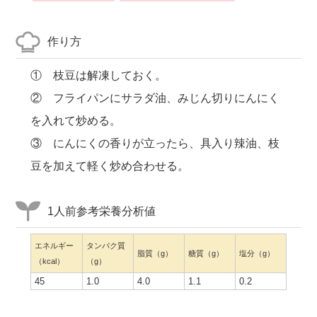
作り方
① 枝豆は解凍しておく。
② フライパンにサラダ油、みじん切りにんにく
を入れて炒める。
③ にんにくの香りが立ったら、具入り辣油、枝
豆を加えて軽く炒め合わせる。
1人前参考栄養分析値
エネルギー
タンパク質
脂質（g）
糖質（g）
塩分（g）
（kcal）
（g）
45
1.0
4.0
1.1
0.2