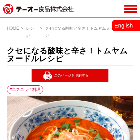
務用調味料・香辛料メーカーのテーオ
English
ー食品株式会社
HOME
レシ
クセになる酸味と辛さ！トムヤムヌードルレシ
ピ
ピ
クセになる酸味と辛さ！トムヤム
ヌードルレシピ
エスニック料理