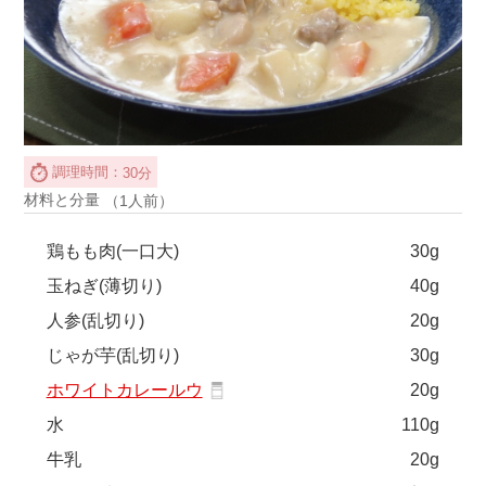
調理時間：
30分
材料と分量
（1人前）
鶏もも肉(一口大)
30g
玉ねぎ(薄切り)
40g
人参(乱切り)
20g
じゃが芋(乱切り)
30g
ホワイトカレールウ
20g
水
110g
牛乳
20g