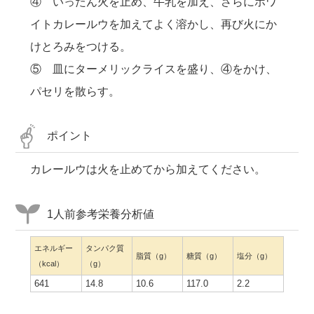
④ いったん火を止め、牛乳を加え、さらにホワ
イトカレールウを加えてよく溶かし、再び火にか
けとろみをつける。
⑤ 皿にターメリックライスを盛り、④をかけ、
パセリを散らす。
ポイント
カレールウは火を止めてから加えてください。
1人前参考栄養分析値
エネルギー
タンパク質
脂質（g）
糖質（g）
塩分（g）
（kcal）
（g）
641
14.8
10.6
117.0
2.2