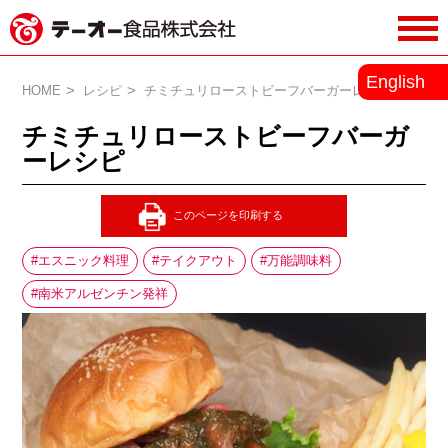
務用調味料・香辛料メーカーのテーオ
English
ー食品株式会社
HOME
レシピ
チミチュリローストビーフバーガーレシピ
チミチュリローストビーフバーガ
ーレシピ
エスニック料理
テイクアウト
万能調味料
南米アルゼンチン発祥