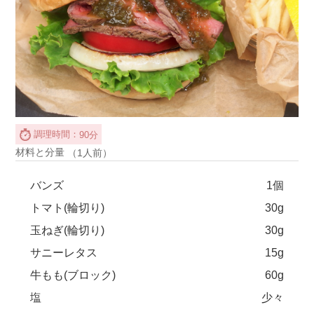
調理時間：
90分
材料と分量
（1人前）
バンズ
1個
トマト(輪切り)
30g
玉ねぎ(輪切り)
30g
サニーレタス
15g
牛もも(ブロック)
60g
塩
少々