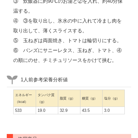
③ 炊飯器に約90℃のお湯と②を入れ、約40分保
温する。
④ ③を取り出し、氷水の中に入れて冷まし肉を
取り出して、薄くスライスする。
⑤ 玉ねぎは両面焼き、トマトは輪切りにする。
⑥ バンズにサニーレタス、玉ねぎ、トマト、④
の順にのせ、チミチュリソースをかけて挟む。
1人前参考栄養分析値
エネルギー
タンパク質
脂質（g）
糖質（g）
塩分（g）
（kcal）
（g）
533
19.0
32.9
43.5
3.0