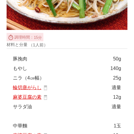
調理時間：
15分
材料と分量
（1人前）
豚挽肉
50g
もやし
140g
ニラ（4㎝幅）
25g
輪切唐がらし
適量
麻婆豆腐の素
12g
サラダ油
適量
中華麵
1玉