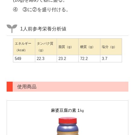
④ ③に②を盛り付ける。
1人前参考栄養分析値
エネルギー
タンパク質
脂質（g）
糖質（g）
塩分（g）
（kcal）
（g）
549
22.3
23.2
72.2
3.7
使用商品
麻婆豆腐の素 1㎏