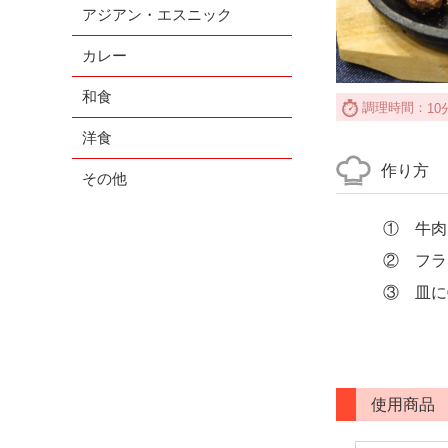
アジアン・エスニック
カレー
和食
調理時間：
10
洋食
作り方
その他
① 牛肉
② フラ
③ 皿に
使用商品