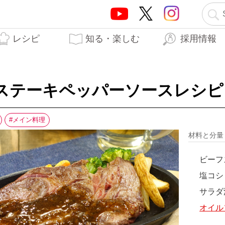
レシピ
知る・楽しむ
採用情報
テーオーブランド5つの
テーオー食品の歩み
はらぺこTO日記
生産工場
開発秘話
力
ステーキペッパーソースレシピ
メイン料理
材料と分
ビーフ
塩コシ
サラダ
オイル