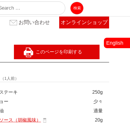
業
お問い合わせ
オンラインショップ
お問い合わせ(法人のお客
お問い合わせ(個人のお客
よくある質問
様)
様)
English
量
（1人前）
ステーキ
250g
ョー
少々
油
適量
ソース（胡椒風味）
20g