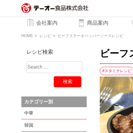
務用調味料・香辛料メーカーのテーオ
会社案内
商品案内
ー食品株式会社
トップメッセージ
企業理念
行動規範
会社概要
HOME
レシピ
ビーフステーキペッパーソースレシピ
ビーフ
レシピ検索
スタミナレシピ
カテゴリー別
中華
韓国