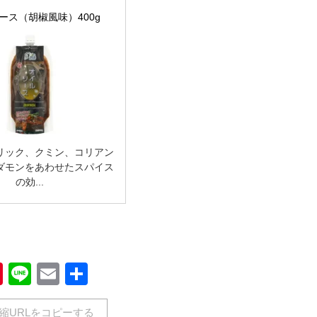
ース（胡椒風味）400g
リック、クミン、コリアン
ダモンをあわせたスパイス
の効...
book
Pinterest
Line
Email
共
有
縮URLをコピーする