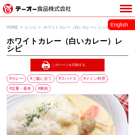
務用調味料・香辛料メーカーのテーオ
English
ー食品株式会社
HOME
レシピ
ホワイトカレー（白いカレー）レシピ
ホワイトカレー（白いカレー）レ
シピ
カレー
ご飯に合う
スパイス
メイン料理
定番・基本
豚肉