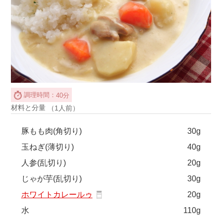
調理時間：
40分
材料と分量
（1人前）
豚もも肉(角切り)
30g
玉ねぎ(薄切り)
40g
人参(乱切り)
20g
じゃが芋(乱切り)
30g
ホワイトカレールゥ
20g
水
110g