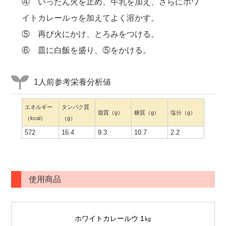
④ いったん火を止め、牛乳を加え、さらにホワ
イトカレールゥを加えてよく溶かす。
⑤ 再び火にかけ、とろみをつける。
⑥ 皿に白飯を盛り、⑤をかける。
1人前参考栄養分析値
エネルギー
タンパク質
脂質（g）
糖質（g）
塩分（g）
（kcal）
（g）
572
16.4
9.3
10.7
2.2
使用商品
ホワイトカレールウ 1㎏