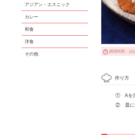
アジアン・エスニック
カレー
和食
洋食
調理時間：
10
その他
作り方
① Aを
② 皿に