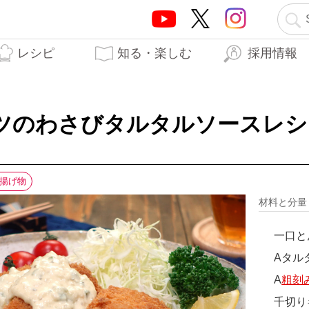
レシピ
知る・楽しむ
採用情報
テーオーブランド5つの
テーオー食品の歩み
はらぺこTO日記
生産工場
開発秘話
力
ツのわさびタルタルソースレシ
揚げ物
材料と分
一口と
Aタル
A
粗刻
千切り