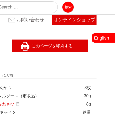
業
お問い合わせ
オンラインショップ
お問い合わせ(法人のお客
お問い合わせ(個人のお客
よくある質問
様)
様)
English
量
（1人前）
んかつ
3枚
タルソース（市販品）
30g
みわさび
8g
キャベツ
適量