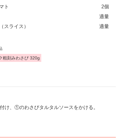
マト
2個
適量
（スライス）
適量
品
ク粗刻みわさび 320g
付け、①のわさびタルタルソースをかける。