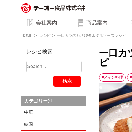
務用調味料・香辛料メーカーのテーオ
会社案内
商品案内
ー食品株式会社
トップメッセージ
企業理念
行動規範
会社概要
HOME
レシピ
一口カツのわさびタルタルソースレシピ
一口カ
レシピ検索
ピ
メイン料理
カテゴリー別
中華
韓国