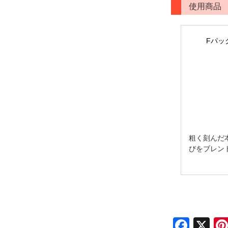
使用商品
Fパッ
粗く刻んだ
びをブレン
Face
X