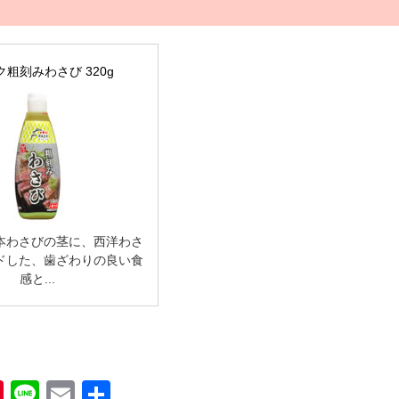
ク粗刻みわさび 320g
本わさびの茎に、西洋わさ
ドした、歯ざわりの良い食
感と...
book
Pinterest
Line
Email
共