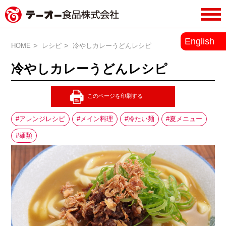
務用調味料・香辛料メーカーのテーオ
English
ー食品株式会社
HOME
レシピ
冷やしカレーうどんレシピ
冷やしカレーうどんレシピ
アレンジレシピ
メイン料理
冷たい麺
夏メニュー
麺類