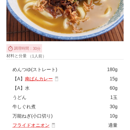
調理時間：
30分
材料と分量
（1人前）
めんつゆ(ストレート)
180g
【A】
南ばんカレー
15g
【A】水
60g
うどん
1玉
牛しぐれ煮
30g
万能ねぎ(小口切り)
10g
フライドオニオン
適量