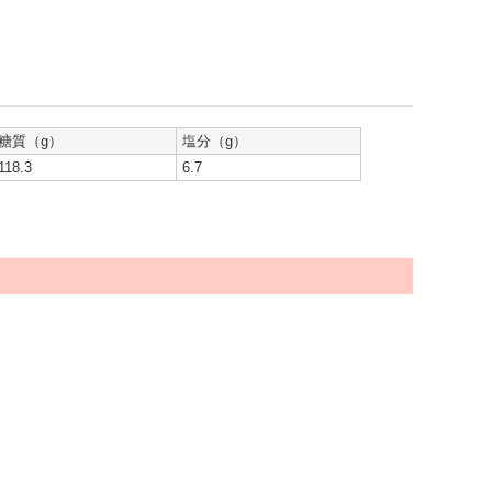
糖質（g）
塩分（g）
118.3
6.7