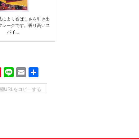
法により香ばしさを引き出
フレークです。香り高いス
パイ...
book
Pinterest
Line
Email
共
有
縮URLをコピーする