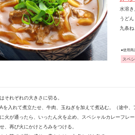
水溶き
うどん
九条ね
●使用商
スペシ
はそれぞれの大きさに切る。
Aを入れて煮立たせ、牛肉、玉ねぎを加えて煮込む。（途中、
に火が通ったら、いったん火を止め、スペシャルカレーフレー
せ、再び火にかけとろみをつける。