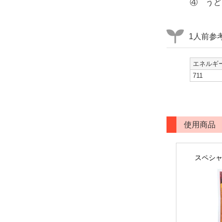
④ うど
1人前参
エネルギー
711
使用商品
スペシャ