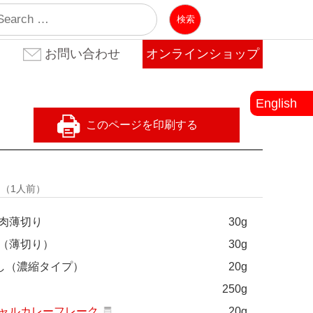
業
お問い合わせ
オンラインショップ
お問い合わせ(法人のお客
お問い合わせ(個人のお客
よくある質問
様)
様)
English
量
（1人前）
肉薄切り
30g
（薄切り）
30g
し（濃縮タイプ）
20g
250g
ャルカレーフレーク
20g