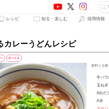
レシピ
知る・楽しむ
採用情報
テーオーブランド5つの
テーオー食品の歩み
はらぺこTO日記
生産工場
開発秘話
力
るカレーうどんレシピ
ー
パスタ
材料と分
牛バラ
玉ねぎ
A白だ
A水
スペシ