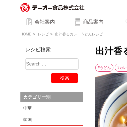
務用調味料・香辛料メーカーのテーオ
会社案内
商品案内
ー食品株式会社
トップメッセージ
企業理念
行動規範
会社概要
HOME
レシピ
出汁香るカレーうどんレシピ
出汁香
レシピ検索
うどん
カレ
カテゴリー別
中華
韓国