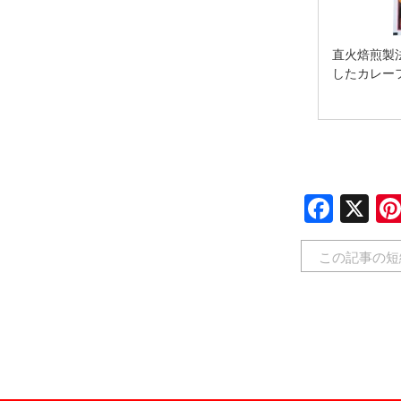
直火焙煎製
したカレー
Face
X
この記事の短