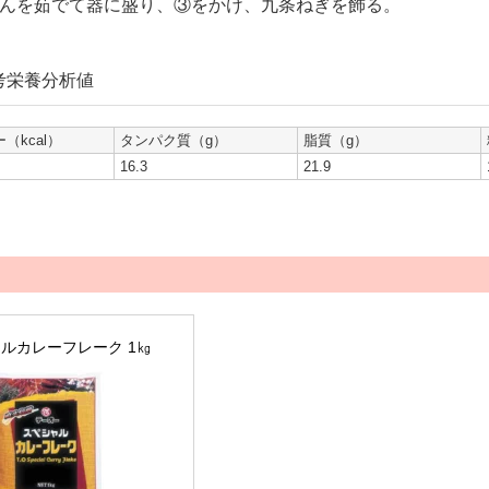
んを茹でて器に盛り、③をかけ、九条ねぎを飾る。
考栄養分析値
（kcal）
タンパク質（g）
脂質（g）
16.3
21.9
ルカレーフレーク 1㎏