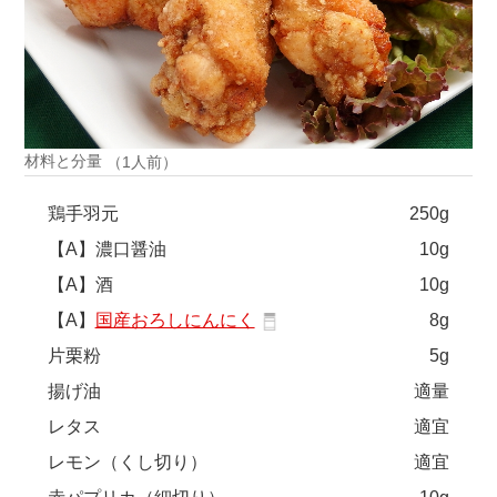
材料と分量
（1人前）
鶏手羽元
250g
【A】濃口醤油
10g
【A】酒
10g
【A】
国産おろしにんにく
8g
片栗粉
5g
揚げ油
適量
レタス
適宜
レモン（くし切り）
適宜