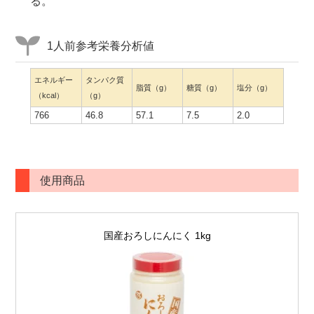
る。
1人前参考栄養分析値
エネルギー
タンパク質
脂質（g）
糖質（g）
塩分（g）
（kcal）
（g）
766
46.8
57.1
7.5
2.0
使用商品
国産おろしにんにく 1kg