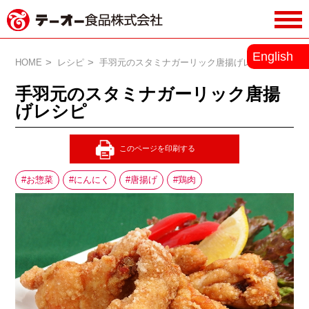
務用調味料・香辛料メーカーのテーオ
English
ー食品株式会社
HOME
レシピ
手羽元のスタミナガーリック唐揚げレシピ
手羽元のスタミナガーリック唐揚
げレシピ
お惣菜
にんにく
唐揚げ
鶏肉