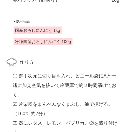
赤パプリカ（細切り）
10g
●使用商品
国産おろしにんにく 1kg
冷凍国産おろしにんにく 100g
作り方
① 鶏手羽元に切り目を入れ、ビニール袋にAと一
緒に加え空気を抜いて冷蔵庫で約２時間漬けてお
く。
② 片栗粉をまんべんなくまぶし、油で揚げる。
（160℃ 約7分）
③ 器にレタス、レモン、パプリカ、②を盛り付け