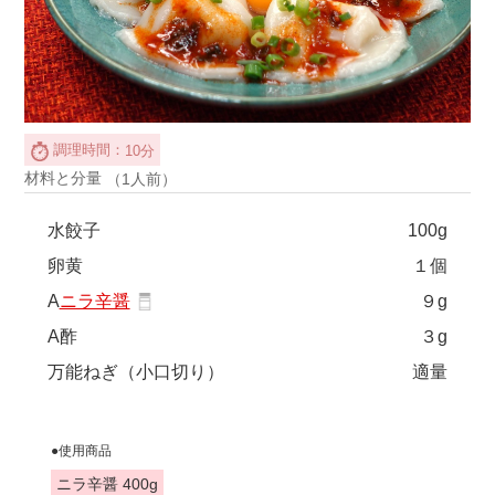
調理時間：
10分
材料と分量
（1人前）
水餃子
100g
卵黄
１個
A
ニラ辛醤
９g
A酢
３g
万能ねぎ（小口切り）
適量
●使用商品
ニラ辛醤 400g