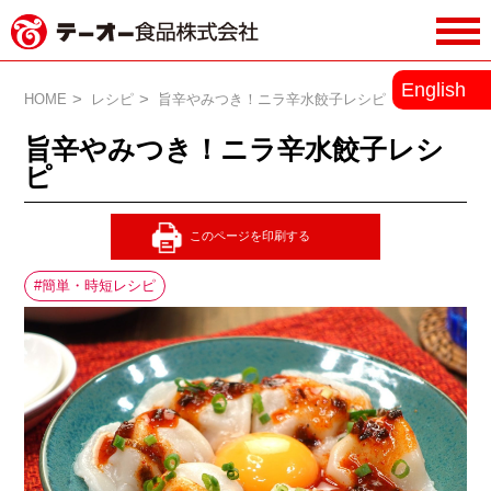
務用調味料・香辛料メーカーのテーオ
English
ー食品株式会社
HOME
レシピ
旨辛やみつき！ニラ辛水餃子レシピ
旨辛やみつき！ニラ辛水餃子レシ
ピ
簡単・時短レシピ