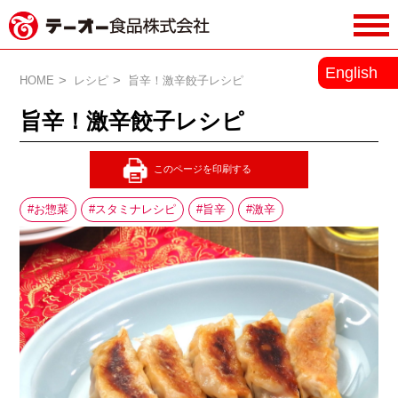
務用調味料・香辛料メーカーのテーオ
English
ー食品株式会社
HOME
レシピ
旨辛！激辛餃子レシピ
旨辛！激辛餃子レシピ
お惣菜
スタミナレシピ
旨辛
激辛