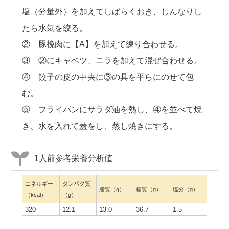
塩（分量外）を加えてしばらくおき、しんなりし
たら水気を絞る。
② 豚挽肉に【A】を加えて練り合わせる。
③ ②にキャベツ、ニラを加えて混ぜ合わせる。
④ 餃子の皮の中央に③の具を平らにのせて包
む。
⑤ フライパンにサラダ油を熱し、④を並べて焼
き、水を入れて蓋をし、蒸し焼きにする。
1人前参考栄養分析値
エネルギー
タンパク質
脂質（g）
糖質（g）
塩分（g）
（kcal）
（g）
320
12.1
13.0
36.7
1.5