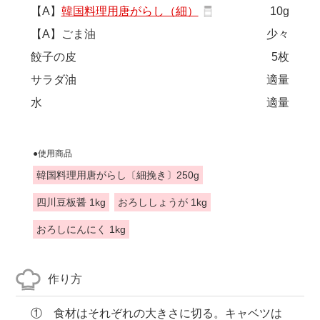
【A】
韓国料理用唐がらし（細）
10g
【A】ごま油
少々
餃子の皮
5枚
サラダ油
適量
水
適量
●使用商品
韓国料理用唐がらし〔細挽き〕250g
四川豆板醤 1kg
おろししょうが 1kg
おろしにんにく 1kg
作り方
① 食材はそれぞれの大きさに切る。キャベツは