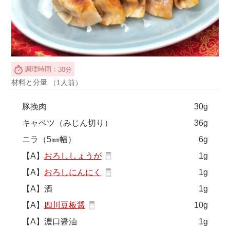
調理時間：
30分
材料と分量
（1人前）
豚挽肉
30g
キャベツ（みじん切り）
36g
ニラ（5㎜幅）
6g
【A】
おろししょうが
1g
【A】
おろしにんにく
1g
【A】酒
1g
【A】
四川豆板醤
10g
【A】濃口醤油
1g