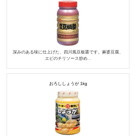
深みのある味に仕上げた、四川風豆板醤です。麻婆豆腐、
エビのチリソース炒め...
おろししょうが 1kg