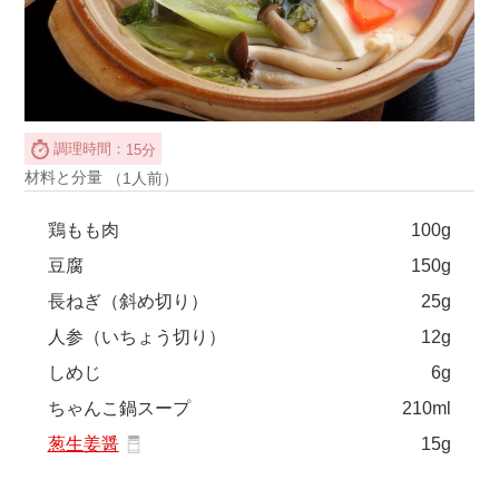
調理時間：
15分
材料と分量
（1人前）
鶏もも肉
100g
豆腐
150g
長ねぎ（斜め切り）
25g
人参（いちょう切り）
12g
しめじ
6g
ちゃんこ鍋スープ
210ml
葱生姜醤
15g