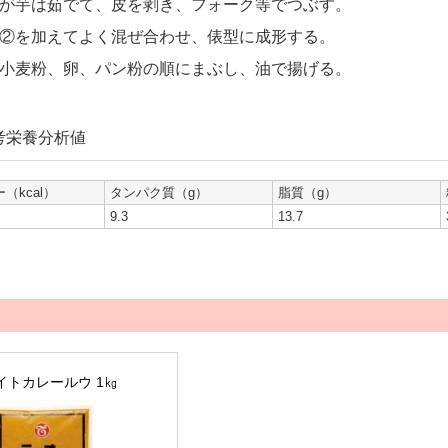
が芋は茹でて、皮を剥き、フォーク等でつぶす。
②を加えてよく混ぜ合わせ、俵型に成形する。
小麦粉、卵、パン粉の順にまぶし、油で揚げる。
考栄養分析値
（kcal）
タンパク質（g）
脂質（g）
9.3
13.7
イトカレールウ 1㎏