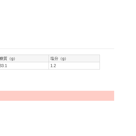
糖質（g）
塩分（g）
33.1
1.2