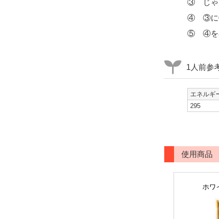
③ じゃ
④ ③に
⑤ ④を
1人前参
エネルギー
295
使用商品
ホワ