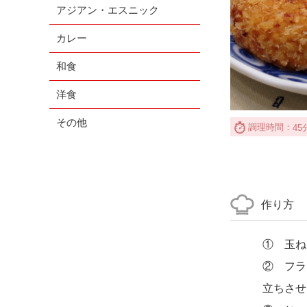
アジアン・エスニック
カレー
和食
洋食
その他
調理時間：
45
作り方
① 玉ね
② フラ
立ちさせ