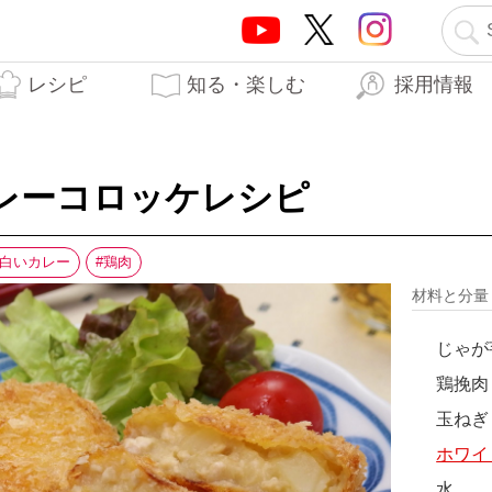
レシピ
知る・楽しむ
採用情報
テーオーブランド5つの
テーオー食品の歩み
はらぺこTO日記
生産工場
開発秘話
力
レーコロッケレシピ
白いカレー
鶏肉
材料と分
じゃが
鶏挽肉
玉ねぎ
ホワイ
水