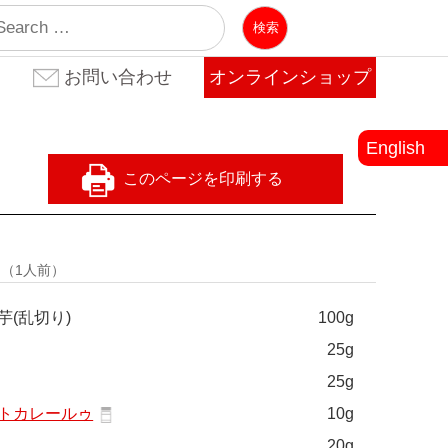
業
お問い合わせ
オンラインショップ
お問い合わせ(法人のお客
お問い合わせ(個人のお客
よくある質問
様)
様)
English
量
（1人前）
芋(乱切り)
100g
25g
25g
トカレールゥ
10g
20g