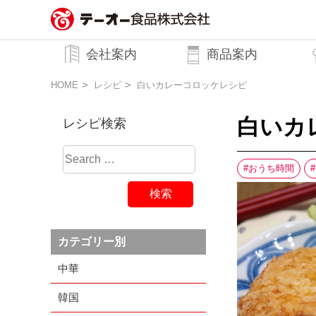
務用調味料・香辛料メーカーのテーオ
会社案内
商品案内
ー食品株式会社
トップメッセージ
企業理念
行動規範
会社概要
HOME
レシピ
白いカレーコロッケレシピ
白いカ
レシピ検索
おうち時間
カテゴリー別
中華
韓国