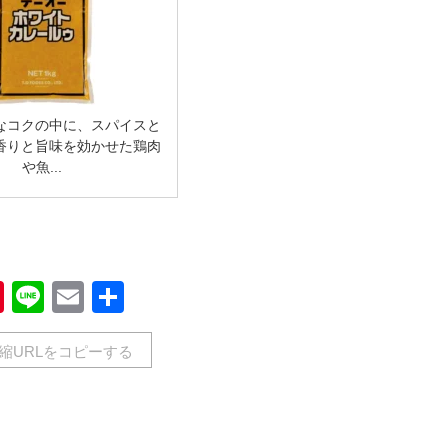
なコクの中に、スパイスと
香りと旨味を効かせた鶏肉
や魚...
book
Pinterest
Line
Email
共
有
縮URLをコピーする