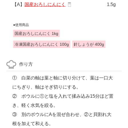
【A】
国産おろしにんにく
1.5g
●使用商品
国産おろしにんにく 1kg
冷凍国産おろしにんにく 100g
針しょうが 400g
作り方
① 白菜の軸は葉と軸に切り分けて、葉は一口大
にちぎり、軸はそぎ切りにする。
② ボウルに①と塩を入れて揉み込み15分ほど置
き、軽く水気を絞る。
③ 別のボウルにAを混ぜ合わせ、②と貝割れ大
根を加えて和える。