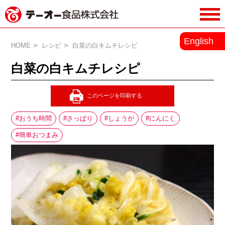
務用調味料・香辛料メーカーのテーオ
English
ー食品株式会社
HOME
レシピ
白菜の白キムチレシピ
白菜の白キムチレシピ
おうち時間
さっぱり
しょうが
にんにく
簡単おつまみ