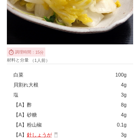
調理時間：
15分
材料と分量
（1人前）
白菜
100g
貝割れ大根
4g
塩
3g
【A】酢
8g
【A】砂糖
4g
【A】粉山椒
0.1g
【A】
針しょうが
3g