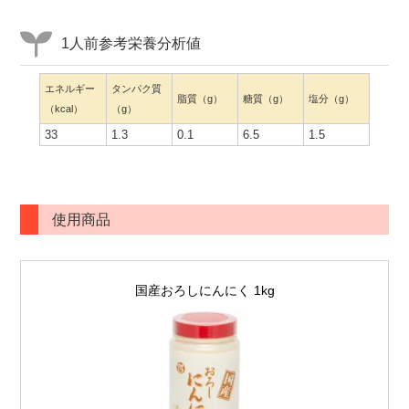
1人前参考栄養分析値
エネルギー
タンパク質
脂質（g）
糖質（g）
塩分（g）
（kcal）
（g）
33
1.3
0.1
6.5
1.5
使用商品
国産おろしにんにく 1kg