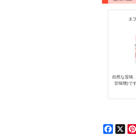
エブ
自然な旨味
甘味噌)で
Face
X