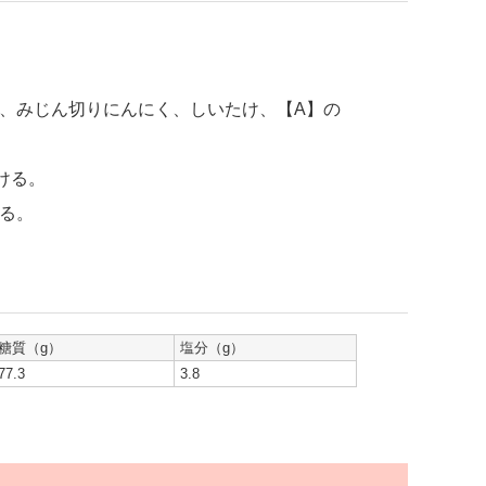
、みじん切りにんにく、しいたけ、【A】の
ける。
る。
糖質（g）
塩分（g）
77.3
3.8