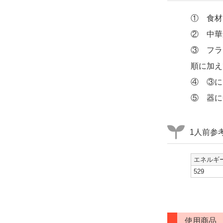
① 食材
② 中華
③ フラ
順に加え
④ ③に
⑤ 器に
1人前参
エネルギー
529
使用商品