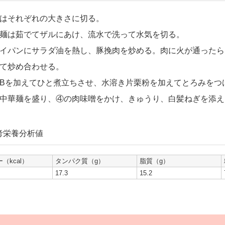
はそれぞれの大きさに切る。
麺は茹でてザルにあけ、流水で洗って水気を切る。
イパンにサラダ油を熱し、豚挽肉を炒める。肉に火が通ったら
て炒め合わせる。
Bを加えてひと煮立ちさせ、水溶き片栗粉を加えてとろみをつ
中華麺を盛り、④の肉味噌をかけ、きゅうり、白髪ねぎを添え
考栄養分析値
（kcal）
タンパク質（g）
脂質（g）
17.3
15.2