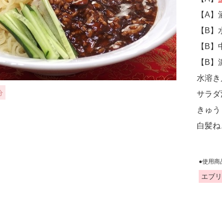
【A】
【B】
【B】
【B】
水溶き
分
サラダ
きゅう
白髪ね
●使用商
エブリ