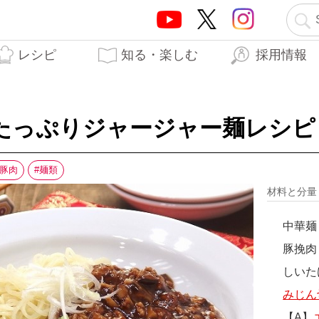
レシピ
知る・楽しむ
採用情報
テーオーブランド5つの
テーオー食品の歩み
はらぺこTO日記
生産工場
開発秘話
力
たっぷりジャージャー麺レシピ
豚肉
麺類
材料と分
中華麺
豚挽肉
しいた
みじん
【A】