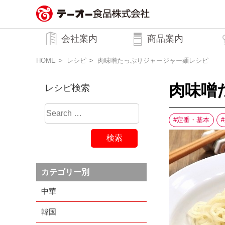
務用調味料・香辛料メーカーのテーオ
会社案内
商品案内
ー食品株式会社
トップメッセージ
企業理念
行動規範
会社概要
HOME
レシピ
肉味噌たっぷりジャージャー麺レシピ
肉味噌
レシピ検索
定番・基本
カテゴリー別
中華
韓国