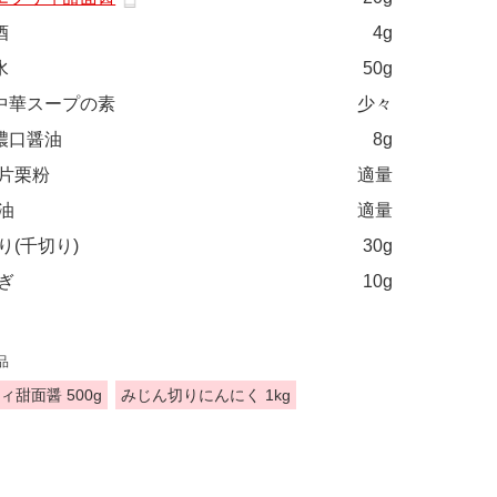
酒
4g
水
50g
中華スープの素
少々
濃口醤油
8g
片栗粉
適量
油
適量
り(千切り)
30g
ぎ
10g
品
ィ甜面醤 500g
みじん切りにんにく 1kg