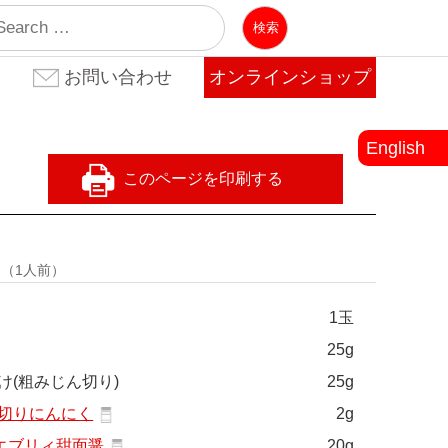
業
お問い合わせ
オンラインショップ
お問い合わせ(法人のお客
お問い合わせ(個人のお客
よくある質問
様)
様)
English
量
（1人前）
1玉
25g
け(粗みじん切り)
25g
切りにんにく
2g
エブリィ甜面醤
20g