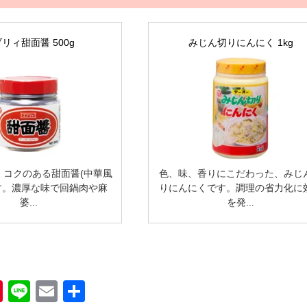
リィ甜面醤 500g
みじん切りにんにく 1kg
、コクのある甜面醤(中華風
色、味、香りにこだわった、みじ
す。濃厚な味で回鍋肉や麻
りにんにくです。調理の省力化に
婆...
を発...
book
Pinterest
Line
Email
共