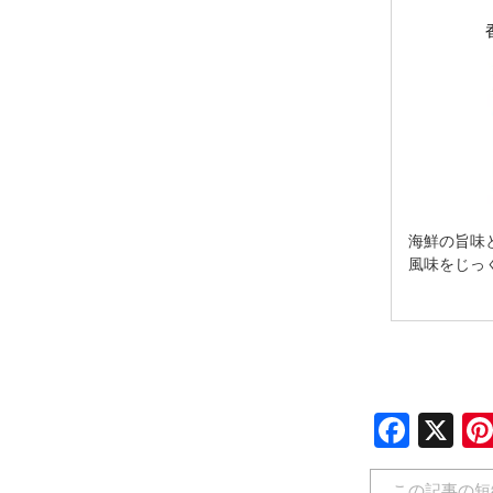
海鮮の旨味
風味をじっ
Face
X
この記事の短