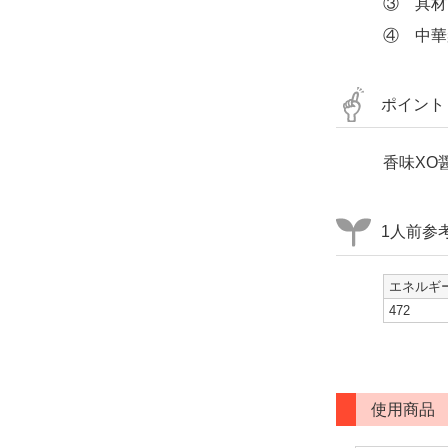
③ 具材
④ 中華
ポイント
香味XO
1人前参
エネルギー
472
使用商品