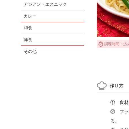
アジアン・エスニック
カレー
和食
洋食
調理時間：
15
その他
作り方
① 食材
② フラ
る。