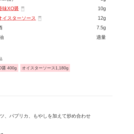
香味XO醤
10g
オイスターソース
12g
酒
7.5g
油
適量
品
醤 400g
オイスターソース1,180g
ツ、パプリカ、もやしを加えて炒め合わせ