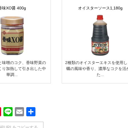
香味XO醤 400g
オイスターソース1,180g
と味噌のコク、香味野菜の
2種類のオイスターエキスを使用し
くり加熱して引き出した中
蠣の風味や香り、濃厚なコクを活
華調...
た...
book
Pinterest
Line
Email
共
有
縮URLをコピーする