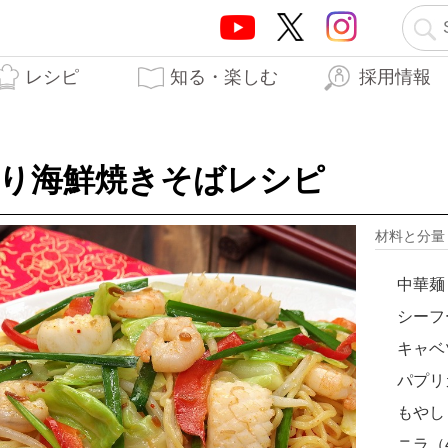
レシピ
知る・楽しむ
採用情報
テーオーブランド5つの
テーオー食品の歩み
はらぺこTO日記
生産工場
開発秘話
力
入り海鮮焼きそばレシピ
材料と分
中華麺
シーフ
キャベ
パプリ
もやし
ニラ（