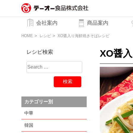
務用調味料・香辛料メーカーのテーオ
会社案内
商品案内
ー食品株式会社
トップメッセージ
企業理念
行動規範
会社概要
HOME
レシピ
XO醤入り海鮮焼きそばレシピ
XO醤
レシピ検索
カテゴリー別
中華
韓国