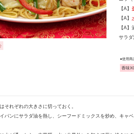
【A】
【A】
【A】
サラダ
分
●使用商
香味XO
はそれぞれの大きさに切っておく。
イパンにサラダ油を熱し、シーフードミックスを炒め、キャベ