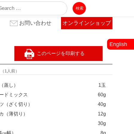
業
お問い合わせ
オンラインショップ
お問い合わせ(法人のお客
お問い合わせ(個人のお客
よくある質問
様)
様)
English
量
（1人前）
（蒸し）
1玉
ードミックス
60g
ツ（ざく切り）
40g
カ（薄切り）
12g
30g
4㎝幅）
8g