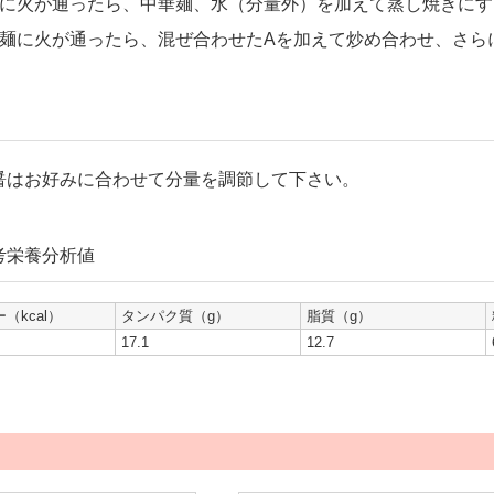
に火が通ったら、中華麺、水（分量外）を加えて蒸し焼きにす
麺に火が通ったら、混ぜ合わせたAを加えて炒め合わせ、さら
醤はお好みに合わせて分量を調節して下さい。
考栄養分析値
（kcal）
タンパク質（g）
脂質（g）
17.1
12.7