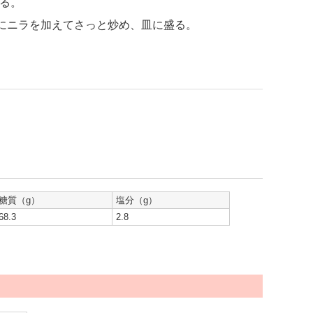
る。
にニラを加えてさっと炒め、皿に盛る。
糖質（g）
塩分（g）
68.3
2.8