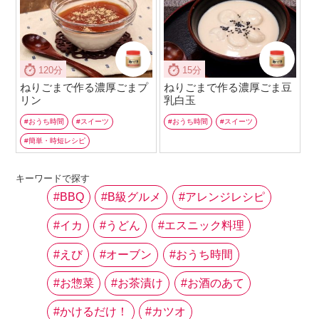
120分
15分
ねりごまで作る濃厚ごまプ
ねりごまで作る濃厚ごま豆
リン
乳白玉
おうち時間
スイーツ
おうち時間
スイーツ
簡単・時短レシピ
キーワードで探す
BBQ
B級グルメ
アレンジレシピ
イカ
うどん
エスニック料理
えび
オーブン
おうち時間
お惣菜
お茶漬け
お酒のあて
かけるだけ！
カツオ