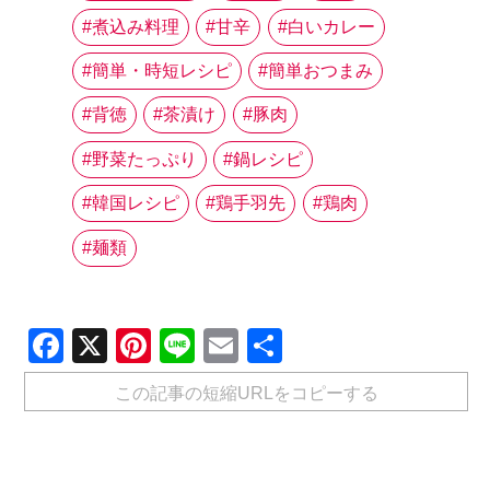
煮込み料理
甘辛
白いカレー
簡単・時短レシピ
簡単おつまみ
背徳
茶漬け
豚肉
野菜たっぷり
鍋レシピ
韓国レシピ
鶏手羽先
鶏肉
麺類
Facebook
X
Pinterest
Line
Email
共
有
この記事の短縮URLをコピーする