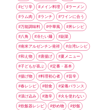
ピリ辛
メイン料理
ラーメン
ラム肉
ランチ
ワインに合う
万能調味料
中華風
丼レシピ
八角
冷たい麺
副菜
南米アルゼンチン発祥
台湾レシピ
和え物
唐揚げ
夏メニュー
子どもが喜ぶ
定番・基本
揚げ物
料理初心者
旨辛
春レシピ
朝食
栄養バランス
漬け込み
激辛
火を使わない
炊飯器レシピ
炒め物
炒飯