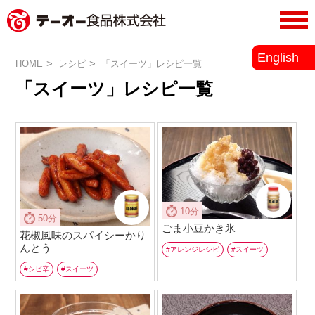
務用調味料・香辛料メーカーのテーオ
English
ー食品株式会社
HOME
レシピ
「スイーツ」レシピ一覧
「スイーツ」レシピ一覧
10分
50分
ごま小豆かき氷
花椒風味のスパイシーかり
んとう
アレンジレシピ
スイーツ
シビ辛
スイーツ