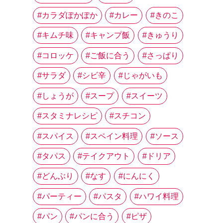
カラダぽかぽか
カレー
きのこ
キムチ味
キャンプ飯
きゅうり
コロッケ
ご飯に合う
さっぱり
サラダ
シビ辛
じゃがいも
しょうが
スープ
スイーツ
スタミナレシピ
スチコン
スパイス
スペイン料理
ソース
タパス
テイクアウト
ドリア
どんぶり
なす
にんにく
パーティー
パスタ
ハワイ料理
パン
パンに合う
ピザ