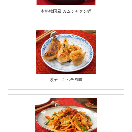
本格韓国風 カムジャタン鍋
餃子 キムチ風味