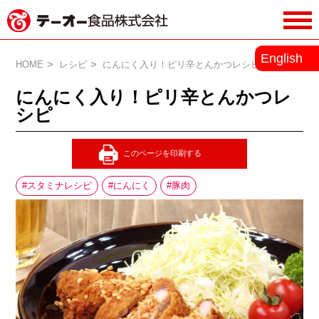
務用調味料・香辛料メーカーのテーオ
English
ー食品株式会社
HOME
レシピ
にんにく入り！ピリ辛とんかつレシピ
にんにく入り！ピリ辛とんかつレ
シピ
スタミナレシピ
にんにく
豚肉