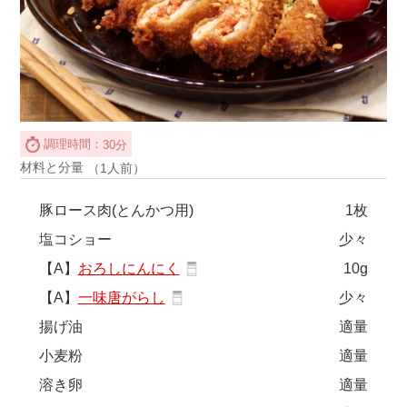
調理時間：
30分
材料と分量
（1人前）
豚ロース肉(とんかつ用)
1枚
塩コショー
少々
【A】
おろしにんにく
10g
【A】
一味唐がらし
少々
揚げ油
適量
小麦粉
適量
溶き卵
適量