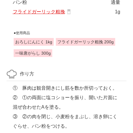
パン粉
適量
フライドガーリック粗挽
1g
●使用商品
おろしにんにく 1kg
フライドガーリック粗挽 200g
一味唐がらし 300g
作り方
① 豚肉は観音開きにし筋を数か所切っておく。
② ①の両面に塩コショーを振り、開いた片面に
混ぜ合わせたAを塗る。
③ ②の肉を閉じ、小麦粉をまぶし、溶き卵にく
ぐらせ、パン粉をつける。