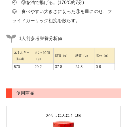
④ ③を油で揚げる。(170℃約7分)
⑤ 食べやすい大きさに切った④を皿にのせ、フ
ライドガーリック粗挽を散らす。
1人前参考栄養分析値
エネルギー
タンパク質
脂質（g）
糖質（g）
塩分（g）
（kcal）
（g）
570
29.2
37.8
24.8
0.6
使用商品
おろしにんにく 1kg