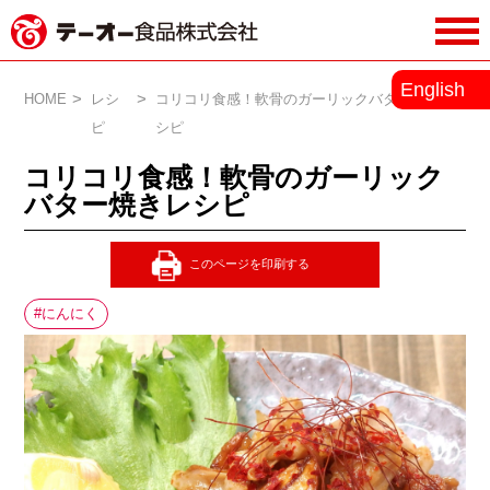
務用調味料・香辛料メーカーのテーオ
English
ー食品株式会社
HOME
レシ
コリコリ食感！軟骨のガーリックバター焼きレ
ピ
シピ
コリコリ食感！軟骨のガーリック
バター焼きレシピ
にんにく