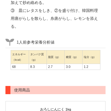
加えて炒め絡める。
③ 皿にレタスをしき、②を盛り付け、韓国料理
用唐がらしを散らし、糸唐がらし、レモンを添え
る。
1人前参考栄養分析値
エネルギー
タンパク質
脂質（g）
糖質（g）
塩分（g）
（kcal）
（g）
68
8.3
2.7
3.0
1.2
使用商品
おろしにんにく 1kg