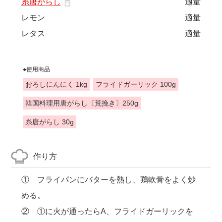
糸唐がらし
適量
レモン
適量
レタス
適量
●使用商品
おろしにんにく 1kg
フライドガーリック 100g
韓国料理用唐がらし〔荒挽き〕250g
糸唐がらし 30g
作り方
① フライパンにバターを熱し、鶏軟骨をよく炒
める。
② ①に火が通ったらA、フライドガーリックを