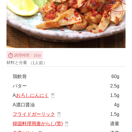
調理時間：
15分
材料と分量
（1人前）
鶏軟骨
60g
バター
2.5g
A
おろしにんにく
1.5g
A濃口醤油
4g
フライドガーリック
1.5g
韓国料理用唐がらし(荒)
適量