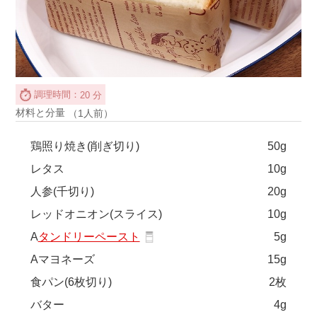
調理時間：
20 分
材料と分量
（1人前）
鶏照り焼き(削ぎ切り)
50g
レタス
10g
人参(千切り)
20g
レッドオニオン(スライス)
10g
A
タンドリーペースト
5g
Aマヨネーズ
15g
食パン(6枚切り)
2枚
バター
4g