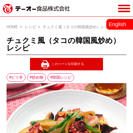
務用調味料・香辛料メーカーのテーオ
English
ー食品株式会社
HOME
レシピ
チュクミ風（タコの韓国風炒め）レシピ
チュクミ風（タコの韓国風炒め）
レシピ
ピリ辛
炒め物
韓国レシピ