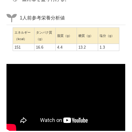
1人前参考栄養分析値
エネルギー
タンパク質
脂質（g）
糖質（g）
塩分（g）
（kcal）
（g）
151
16.6
4.4
13.2
1.3