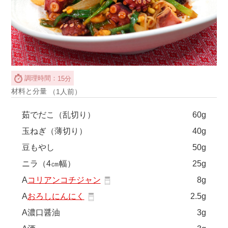
調理時間：
15分
材料と分量
（1人前）
茹でだこ（乱切り）
60g
玉ねぎ（薄切り）
40g
豆もやし
50g
ニラ（4㎝幅）
25g
A
コリアンコチジャン
8g
A
おろしにんにく
2.5g
A濃口醤油
3g