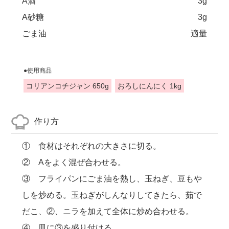
A酒
3g
A砂糖
3g
ごま油
適量
●使用商品
コリアンコチジャン 650g
おろしにんにく 1kg
作り方
① 食材はそれぞれの大きさに切る。
② Aをよく混ぜ合わせる。
③ フライパンにごま油を熱し、玉ねぎ、豆もや
しを炒める。玉ねぎがしんなりしてきたら、茹で
だこ、②、ニラを加えて全体に炒め合わせる。
④ 皿に③を盛り付ける。