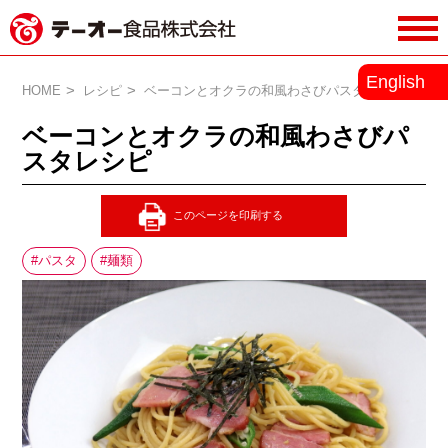
務用調味料・香辛料メーカーのテーオ
English
ー食品株式会社
HOME
レシピ
ベーコンとオクラの和風わさびパスタレシピ
ベーコンとオクラの和風わさびパ
スタレシピ
パスタ
麺類