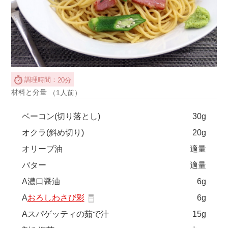
調理時間：
20分
材料と分量
（1人前）
ベーコン(切り落とし)
30g
オクラ(斜め切り)
20g
オリーブ油
適量
バター
適量
A濃口醤油
6g
A
おろしわさび彩
6g
Aスパゲッティの茹で汁
15g