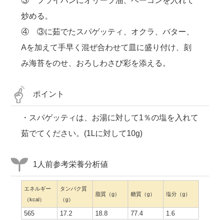
③ フライパンにオリーブ油、ベーコンを入れて
炒める。
④ ③に茹でたスパゲッティ、オクラ、バター、
Aを加えて手早く混ぜ合わせて皿に盛り付け、刻
み海苔をのせ、おろしわさび彩を添える。
ポイント
・スパゲッティは、お湯に対して1％の塩を入れて
茹でてください。(1Lに対して10g)
1人前参考栄養分析値
エネルギー
タンパク質
脂質（g）
糖質（g）
塩分（g）
（kcal）
（g）
565
17.2
18.8
77.4
1.6