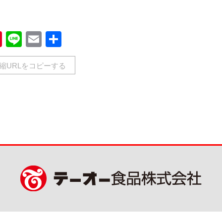
book
Pinterest
Line
Email
共
有
縮URLをコピーする