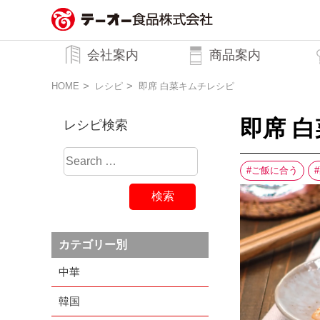
務用調味料・香辛料メーカーのテーオ
会社案内
商品案内
ー食品株式会社
トップメッセージ
企業理念
行動規範
会社概要
HOME
レシピ
即席 白菜キムチレシピ
即席 
レシピ検索
ご飯に合う
カテゴリー別
中華
韓国