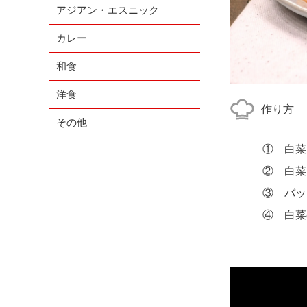
アジアン・エスニック
カレー
和食
洋食
作り方
その他
① 白菜
② 白菜
③ バッ
④ 白菜