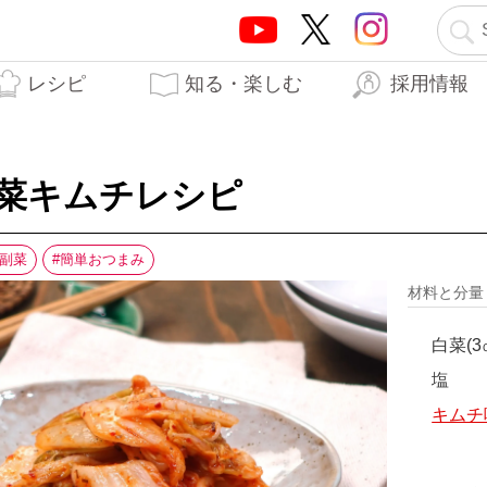
レシピ
知る・楽しむ
採用情報
テーオーブランド5つの
テーオー食品の歩み
はらぺこTO日記
生産工場
開発秘話
力
白菜キムチレシピ
副菜
簡単おつまみ
材料と分
白菜(3
塩
キムチ