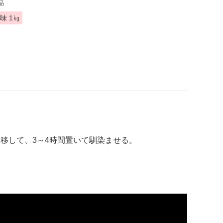
品
味 1㎏
移して、3～4時間置いて馴染ませる。