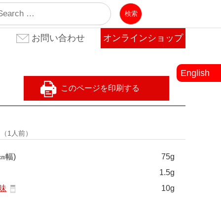
業
お問い合わせ
オンラインショップ
お問い合わせ(法人のお客
お問い合わせ(個人のお客
よくある質問
様)
様)
English
量
（1人前）
㎝幅)
75g
1.5g
味
10g