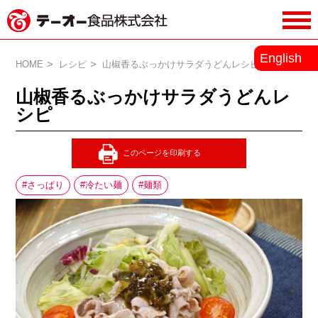
務用調味料・香辛料メーカーのテーオ
English
ー食品株式会社
HOME
レシピ
山椒香るぶっかけサラダうどんレシピ
山椒香るぶっかけサラダうどんレ
シピ
さっぱり
冷たい麺
麺類