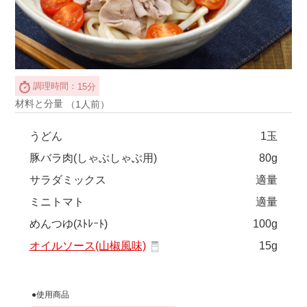
調理時間：
15分
材料と分量
（1人前）
うどん
1玉
豚バラ肉(しゃぶしゃぶ用)
80g
サラダミックス
適量
ミニトマト
適量
めんつゆ(ｽﾄﾚｰﾄ)
100g
オイルソース(山椒風味)
15g
●使用商品