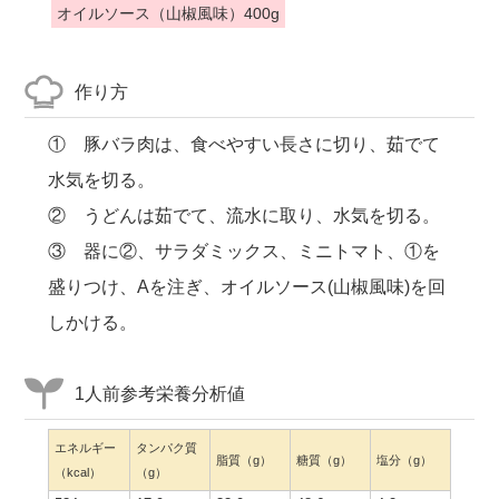
オイルソース（山椒風味）400g
作り方
① 豚バラ肉は、食べやすい長さに切り、茹でて
水気を切る。
② うどんは茹でて、流水に取り、水気を切る。
③ 器に②、サラダミックス、ミニトマト、①を
盛りつけ、Aを注ぎ、オイルソース(山椒風味)を回
しかける。
1人前参考栄養分析値
エネルギー
タンパク質
脂質（g）
糖質（g）
塩分（g）
（kcal）
（g）