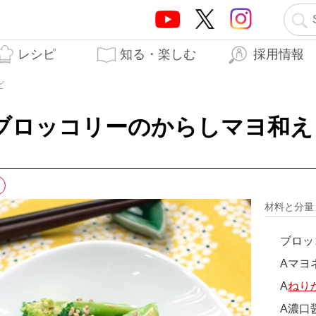
レシピ
知る・楽しむ
採用情報
テーオーブランド5つの
テーオー食品の歩み
はらぺこTO日記
生産工場
開発秘話
力
ピ
ブロッコリーのからしマヨ和え
材料と分
ブロッ
Aマヨ
A
ねり
A濃口