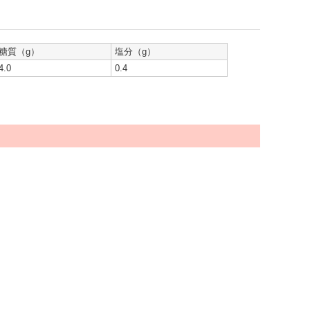
糖質（g）
塩分（g）
4.0
0.4