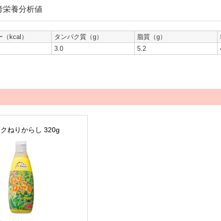
考栄養分析値
（kcal）
タンパク質（g）
脂質（g）
3.0
5.2
クねりからし 320g