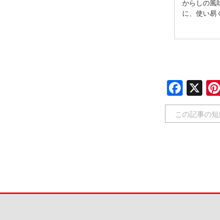
からしの風
に、使い易
Face
X
この記事の短