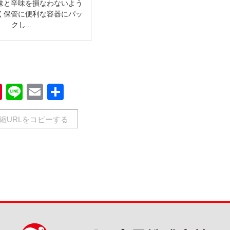
味と辛味を損なわないよう
く保管に便利な容器にパッ
クし...
book
Pinterest
Line
Email
共
有
縮URLをコピーする