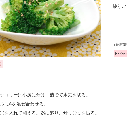
炒りご
●使用商
Fパッ
分
ッコリーは小房に分け、茹でて水気を切る。
ルにAを混ぜ合わせる。
①を入れて和える。器に盛り、炒りごまを振る。