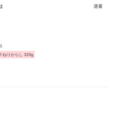
ま
適量
品
クねりからし 320g