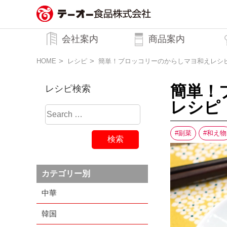
務用調味料・香辛料メーカーのテーオ
会社案内
商品案内
ー食品株式会社
トップメッセージ
企業理念
行動規範
会社概要
HOME
レシピ
簡単！ブロッコリーのからしマヨ和えレシ
簡単！
レシピ検索
レシピ
副菜
和え物
カテゴリー別
中華
韓国