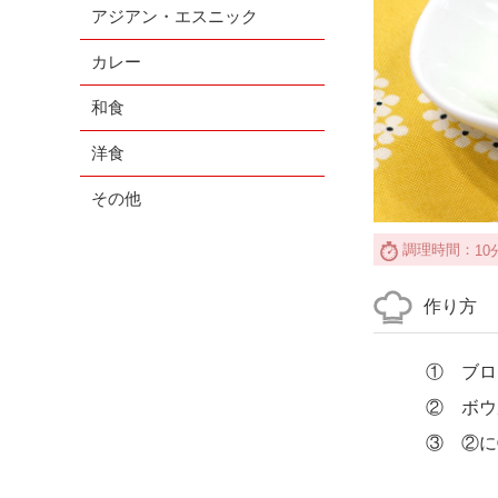
アジアン・エスニック
カレー
和食
洋食
その他
調理時間：
10
作り方
① ブロ
② ボウ
③ ②に