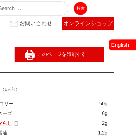
業
お問い合わせ
オンラインショップ
お問い合わせ(法人のお客
お問い合わせ(個人のお客
よくある質問
様)
様)
English
量
（1人前）
コリー
50g
ネーズ
6g
からし
2g
醤油
1.2g