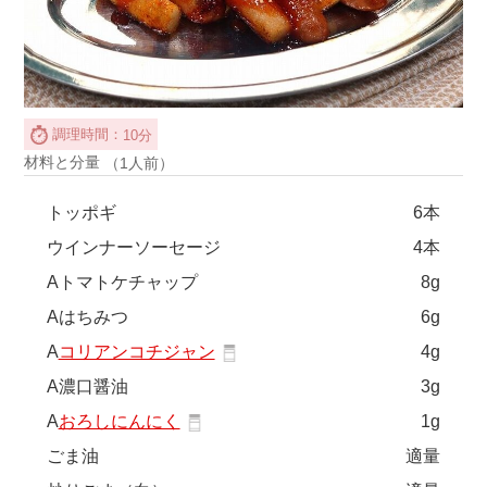
調理時間：
10分
材料と分量
（1人前）
トッポギ
6本
ウインナーソーセージ
4本
Aトマトケチャップ
8g
Aはちみつ
6g
A
コリアンコチジャン
4g
A濃口醤油
3g
A
おろしにんにく
1g
ごま油
適量