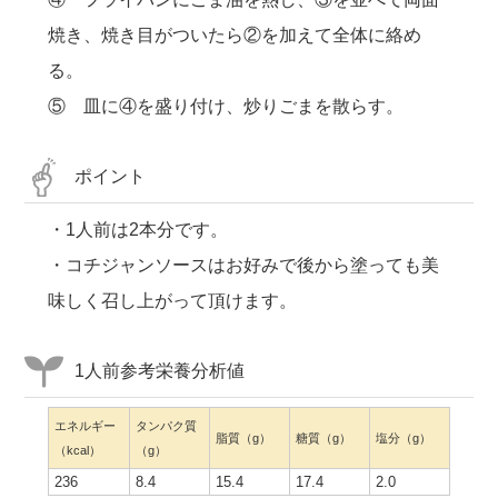
焼き、焼き目がついたら②を加えて全体に絡め
る。
⑤ 皿に④を盛り付け、炒りごまを散らす。
ポイント
・1人前は2本分です。
・コチジャンソースはお好みで後から塗っても美
味しく召し上がって頂けます。
1人前参考栄養分析値
エネルギー
タンパク質
脂質（g）
糖質（g）
塩分（g）
（kcal）
（g）
236
8.4
15.4
17.4
2.0