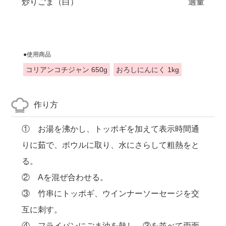
炒りごま（白）
適量
●使用商品
コリアンコチジャン 650g
おろしにんにく 1kg
作り方
① お湯を沸かし、トッポギを加えて表示時間通
りに茹で、ボウルに取り、水にさらして粗熱をと
る。
② Aを混ぜ合わせる。
③ 竹串にトッポギ、ウインナーソーセージを交
互に刺す。
④ フライパンにごま油を熱し、③を並べて両面