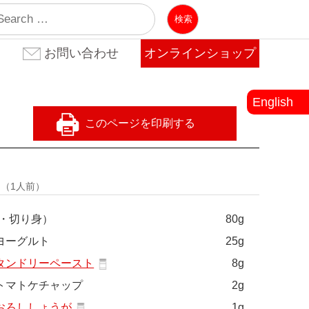
業
お問い合わせ
オンラインショップ
お問い合わせ(法人のお客
お問い合わせ(個人のお客
よくある質問
様)
様)
English
量
（1人前）
・切り身）
80g
ヨーグルト
25g
タンドリーペースト
8g
トマトケチャップ
2g
おろししょうが
1g