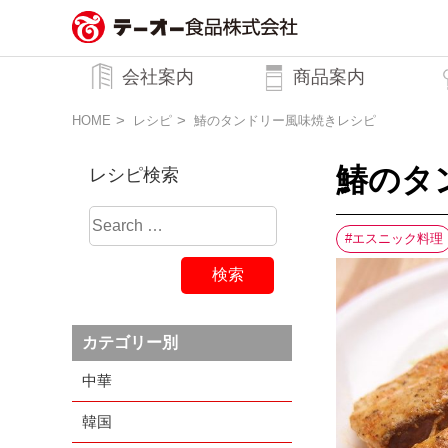
務用調味料・香辛料メーカーのテーオ
会社案内
商品案内
ー食品株式会社
トップメッセージ
企業理念
行動規範
会社概要
HOME
レシピ
鰆のタンドリー風味焼きレシピ
鰆のタ
レシピ検索
エスニック料理
カテゴリー別
中華
韓国