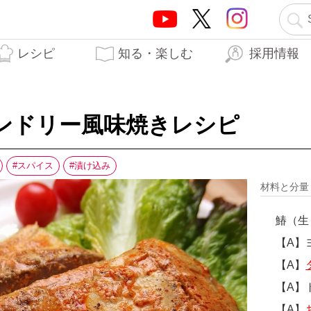
レシピ
知る・楽しむ
採用情報
テーオーブランド5つの
テーオー食品の歩み
はらぺこTO日記
生産工場
開発秘話
力
ンドリー風味焼きレシピ
スパイス
漬け込み
材料と分
鰆（生
【A】
【A】
【A】
【A】