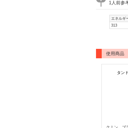
1人前参
エネルギー
313
使用商品
タンド
クミン、ブ