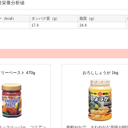
考栄養分析値
（kcal）
タンパク質（g）
脂質（g）
17.4
24.4
リーペースト 470g
おろししょうが 1kg
ラックペッパー、コリアン
色鮮やかで、さわやかな辛味が特