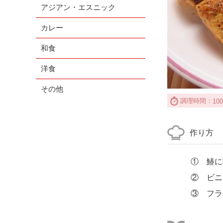
アジアン・エスニック
カレー
和食
洋食
その他
調理時間：
10
作り方
① 鰆に
② ビニ
③ フラ