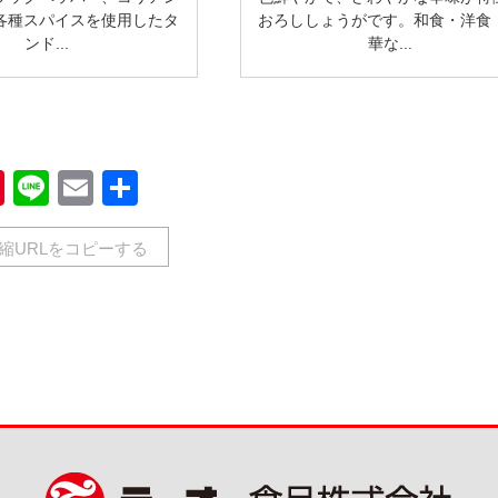
各種スパイスを使用したタ
おろししょうがです。和食・洋食
ンド...
華な...
book
Pinterest
Line
Email
共
有
縮URLをコピーする