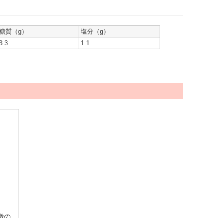
糖質（g）
塩分（g）
3.3
1.1
徴の