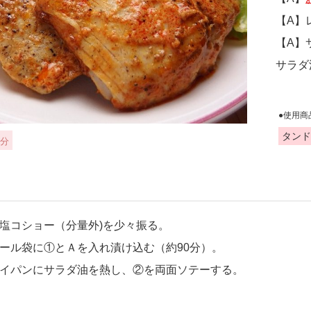
【A】
【A】
サラダ
●使用商
タンド
0分
塩コショー（分量外)を少々振る。
ール袋に①とＡを入れ漬け込む（約90分）。
イパンにサラダ油を熱し、②を両面ソテーする。