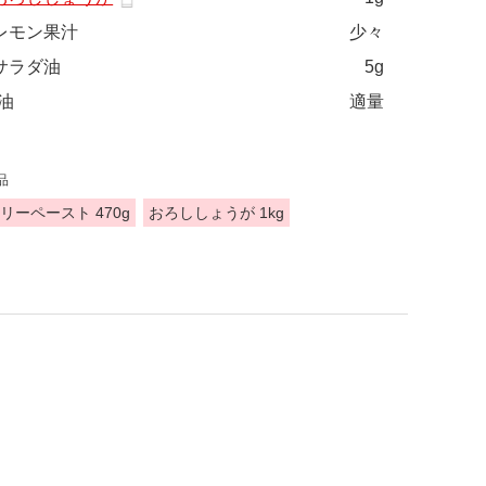
レモン果汁
少々
サラダ油
5g
油
適量
品
リーペースト 470g
おろししょうが 1kg