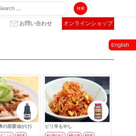
業
お問い合わせ
オンラインショップ
お問い合わせ(法人のお客
お問い合わせ(個人のお客
よくある質問
様)
様)
English
豚の甜醤油がけ)
ピリ辛もやし
メニュー
旨辛
お酒のあて
和え物
旨辛