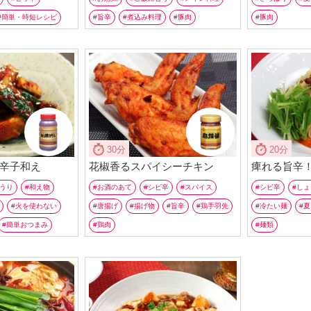
簡単・時短レシピ
旨辛
煮込み料理
豚肉
豚肉
30分
20分
辛子和え
花椒香るスパイシーチキン
痺れる旨辛
うり
和え物
お酒のあて
シビ辛
スパイス
シビ辛
しょ
火を使わない
唐揚げ
揚げ物
旨辛
鶏手羽先
冷たい麺
夏
簡単おつまみ
鶏肉
麺類