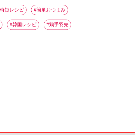
時短レシピ
簡単おつまみ
韓国レシピ
鶏手羽先