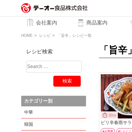
務用調味料・香辛料メーカーのテーオ
会社案内
商品案内
ー食品株式会社
トップメッセージ
企業理念
行動規範
会社概要
HOME
レシピ
「旨辛」レシピ一覧
「旨辛
レシピ検索
カテゴリー別
中華
30分
ピリ辛春雨サラ
韓国
お惣菜
にんにく