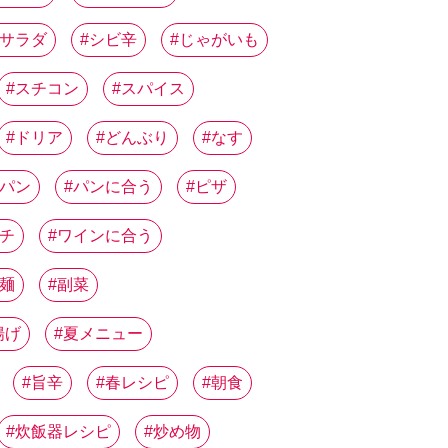
サラダ
シビ辛
じゃがいも
スチコン
スパイス
ドリア
どんぶり
なす
パン
パンに合う
ピザ
チ
ワインに合う
麺
副菜
揚げ
夏メニュー
旨辛
春レシピ
朝食
炊飯器レシピ
炒め物