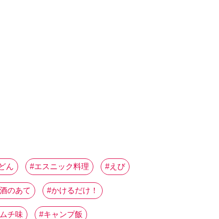
どん
エスニック料理
えび
酒のあて
かけるだけ！
ムチ味
キャンプ飯