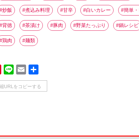
炒飯
煮込み料理
甘辛
白いカレー
簡単・
背徳
茶漬け
豚肉
野菜たっぷり
鍋レシピ
鶏肉
麺類
book
Pinterest
Line
Email
共
有
縮URLをコピーする