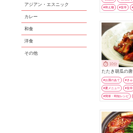
アジアン・エスニック
和え物
旨辛
カレー
和食
洋食
その他
10分
たたき胡瓜の唐
お酒のあて
きゅ
夏メニュー
旨辛
簡単・時短レシピ