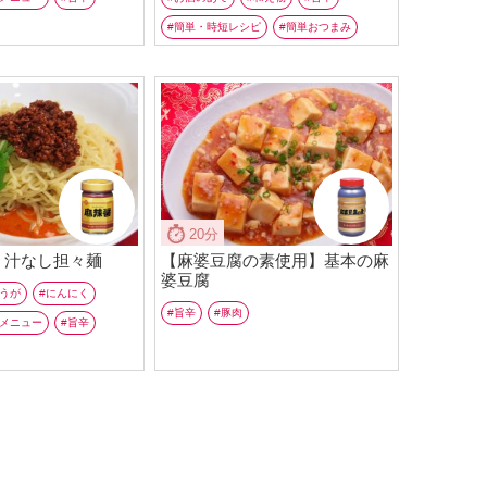
簡単・時短レシピ
簡単おつまみ
20分
！汁なし担々麺
【麻婆豆腐の素使用】基本の麻
婆豆腐
うが
にんにく
旨辛
豚肉
メニュー
旨辛