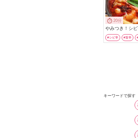
20分
やみつき！シビ
シビ辛
旨辛
キーワードで探す