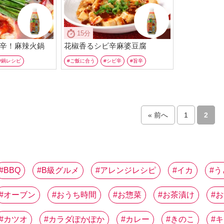
15分
辛！麻辣火鍋
花椒香るシビ辛麻婆豆腐
鍋レシピ
ご飯に合う
シビ辛
旨辛
« 前へ
1
2
BBQ
B級グルメ
アレンジレシピ
イカ
う
オーブン
おうち時間
お惣菜
お茶漬け
お
カツオ
カラダぽかぽか
カレー
きのこ
キ