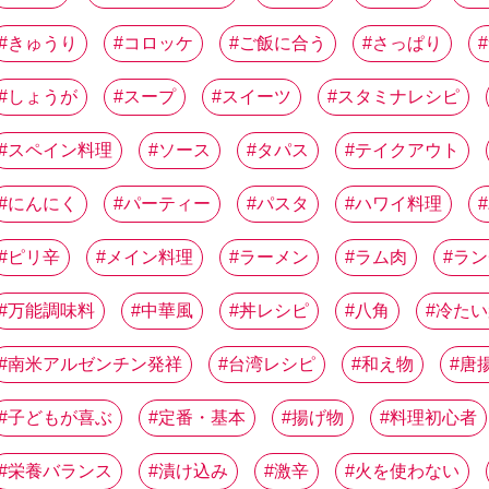
きゅうり
コロッケ
ご飯に合う
さっぱり
しょうが
スープ
スイーツ
スタミナレシピ
スペイン料理
ソース
タパス
テイクアウト
にんにく
パーティー
パスタ
ハワイ料理
ピリ辛
メイン料理
ラーメン
ラム肉
ラン
万能調味料
中華風
丼レシピ
八角
冷たい
南米アルゼンチン発祥
台湾レシピ
和え物
唐
子どもが喜ぶ
定番・基本
揚げ物
料理初心者
栄養バランス
漬け込み
激辛
火を使わない