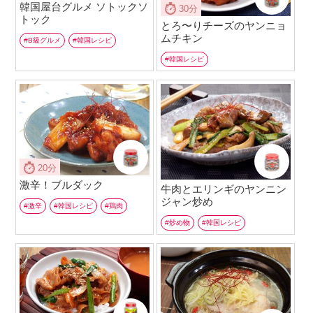
韓国屋台グルメ ソトックソ
30分
トック
とろ〜りチーズのヤンニョ
ムチキン
B級グルメ
韓国レシピ
韓国レシピ
20分
激辛！ブルダック
牛肉とエリンギのヤンニン
ジャン炒め
激辛
韓国レシピ
鶏肉
炒め物
韓国レシピ