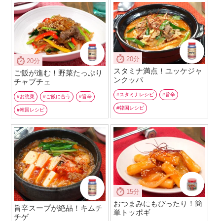
20分
20分
スタミナ満点！ユッケジャ
ご飯が進む！野菜たっぷり
ンクッパ
チャプチェ
スタミナレシピ
旨辛
お惣菜
ご飯に合う
旨辛
韓国レシピ
韓国レシピ
15分
おつまみにもぴったり！簡
旨辛スープが絶品！キムチ
単トッポギ
チゲ