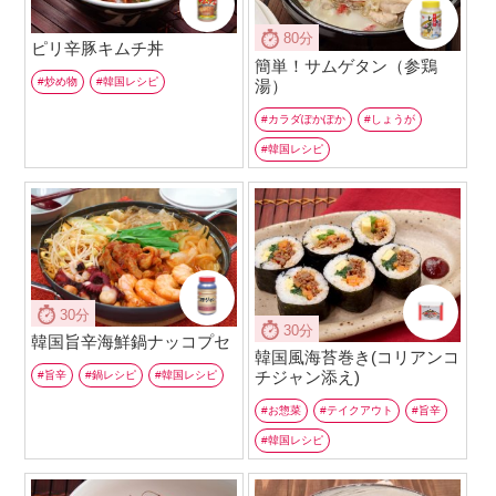
80分
ピリ辛豚キムチ丼
簡単！サムゲタン（参鶏
炒め物
韓国レシピ
湯）
カラダぽかぽか
しょうが
韓国レシピ
30分
30分
韓国旨辛海鮮鍋ナッコプセ
韓国風海苔巻き(コリアンコ
チジャン添え)
旨辛
鍋レシピ
韓国レシピ
お惣菜
テイクアウト
旨辛
韓国レシピ