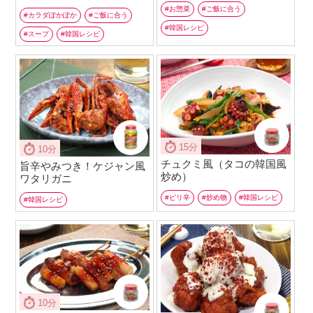
お惣菜
ご飯に合う
カラダぽかぽか
ご飯に合う
韓国レシピ
スープ
韓国レシピ
15分
10分
チュクミ風（タコの韓国風
旨辛やみつき！ケジャン風
炒め）
ワタリガニ
ピリ辛
炒め物
韓国レシピ
韓国レシピ
10分