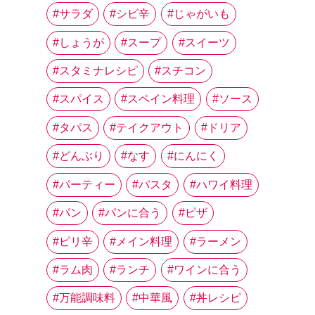
サラダ
シビ辛
じゃがいも
しょうが
スープ
スイーツ
スタミナレシピ
スチコン
スパイス
スペイン料理
ソース
タパス
テイクアウト
ドリア
どんぶり
なす
にんにく
パーティー
パスタ
ハワイ料理
パン
パンに合う
ピザ
ピリ辛
メイン料理
ラーメン
ラム肉
ランチ
ワインに合う
万能調味料
中華風
丼レシピ