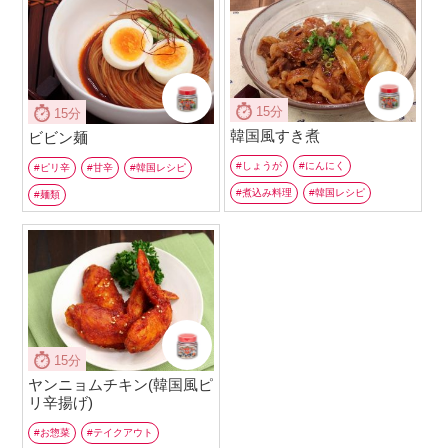
15分
15分
韓国風すき煮
ビビン麺
しょうが
にんにく
ピリ辛
甘辛
韓国レシピ
煮込み料理
韓国レシピ
麺類
15分
ヤンニョムチキン(韓国風ピ
リ辛揚げ)
お惣菜
テイクアウト