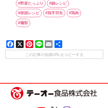
野菜たっぷり
鍋レシピ
韓国レシピ
鶏手羽先
鶏肉
麺類
Facebook
X
Pinterest
Line
Email
共
有
この記事の短縮URLをコピーする