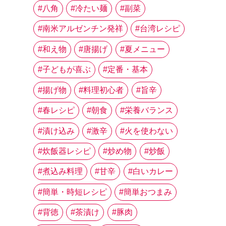
八角
冷たい麺
副菜
南米アルゼンチン発祥
台湾レシピ
和え物
唐揚げ
夏メニュー
子どもが喜ぶ
定番・基本
揚げ物
料理初心者
旨辛
春レシピ
朝食
栄養バランス
漬け込み
激辛
火を使わない
炊飯器レシピ
炒め物
炒飯
煮込み料理
甘辛
白いカレー
簡単・時短レシピ
簡単おつまみ
背徳
茶漬け
豚肉