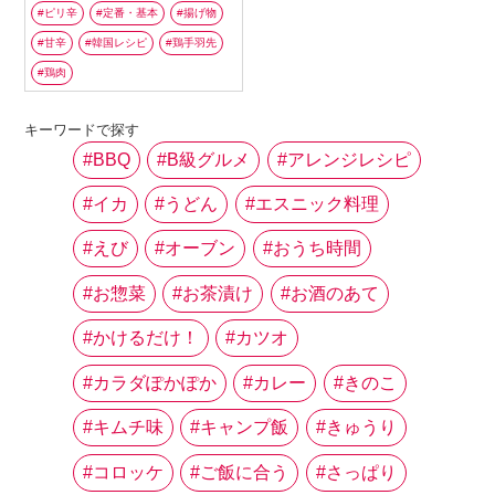
ピリ辛
定番・基本
揚げ物
甘辛
韓国レシピ
鶏手羽先
鶏肉
キーワードで探す
BBQ
B級グルメ
アレンジレシピ
イカ
うどん
エスニック料理
えび
オーブン
おうち時間
お惣菜
お茶漬け
お酒のあて
かけるだけ！
カツオ
カラダぽかぽか
カレー
きのこ
キムチ味
キャンプ飯
きゅうり
コロッケ
ご飯に合う
さっぱり