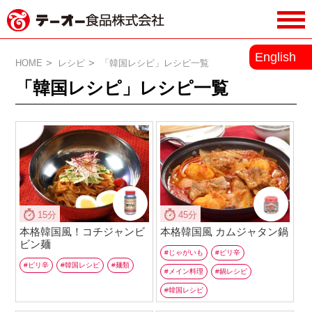
務用調味料・香辛料メーカーのテーオ
English
ー食品株式会社
HOME
レシピ
「韓国レシピ」レシピ一覧
「韓国レシピ」レシピ一覧
15分
45分
本格韓国風！コチジャンビ
本格韓国風 カムジャタン鍋
ビン麺
じゃがいも
ピリ辛
ピリ辛
韓国レシピ
麺類
メイン料理
鍋レシピ
韓国レシピ