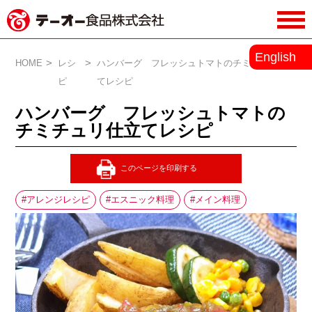
務用調味料・香辛料メーカーのテーオ
English
ー食品株式会社
HOME
レシ
ハンバーグ フレッシュトマトのチミチュリ仕立
ピ
てレシピ
ハンバーグ フレッシュトマトの
チミチュリ仕立てレシピ
アレンジレシピ
エスニック料理
メイン料理