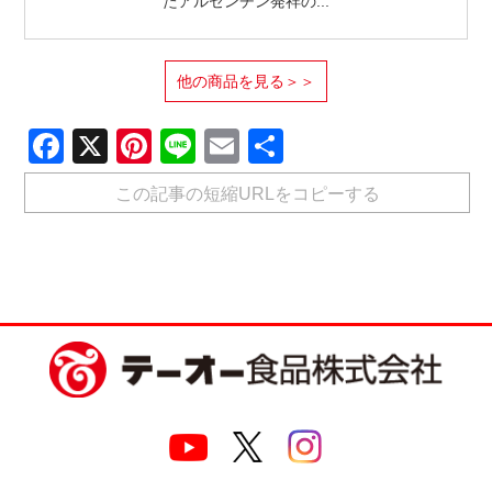
たアルゼンチン発祥の...
他の商品を見る＞＞
Facebook
X
Pinterest
Line
Email
共
有
この記事の短縮URLをコピーする