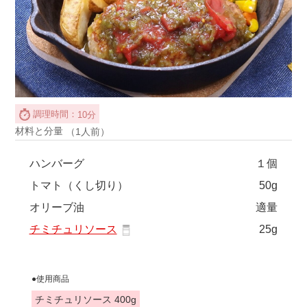
調理時間：
10分
材料と分量
（1人前）
ハンバーグ
１個
トマト（くし切り）
50g
オリーブ油
適量
チミチュリソース
25g
●使用商品
チミチュリソース 400g