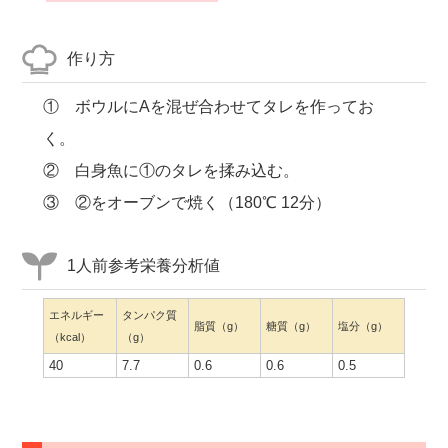
作り方
① ボウルにAを混ぜ合わせてタレを作ってお
く。
② 白身魚に①のタレを揉み込む。
③ ②をオーブンで焼く（180℃ 12分）
1人前参考栄養分析値
エネルギー
タンパク質
脂質（g）
糖質（g）
塩分（g）
（kcal）
（g）
40
7.7
0.6
0.6
0.5