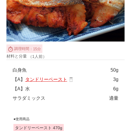
調理時間：
15分
材料と分量
（1人前）
白身魚
50g
【A】
タンドリーペースト
3g
【A】水
6g
サラダミックス
適量
●使用商品
タンドリーペースト 470g