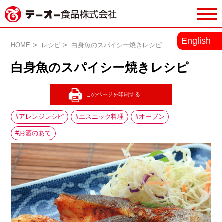
務用調味料・香辛料メーカーのテーオ
English
ー食品株式会社
HOME
レシピ
白身魚のスパイシー焼きレシピ
白身魚のスパイシー焼きレシピ
アレンジレシピ
エスニック料理
オーブン
お酒のあて